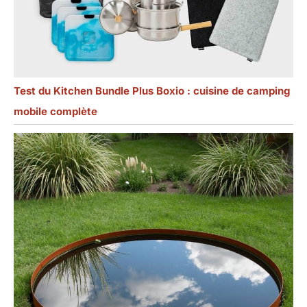
les fêtes, les
restaurants et
d'autres occasions,
mais aussi comme
serviettes de
cuisine, torchons
ou pour les
Test du Kitchen Bundle Plus Boxio : cuisine de camping
ensembles de
mobile complète
photos pour créer
un look
multicouche