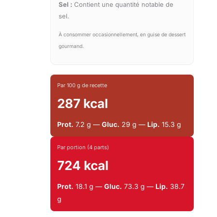
Sel :
Contient une quantité notable de
sel.
À consommer occasionnellement, en guise de dessert
gourmand.
Par 100 g de recette
287 kcal
Prot.
7.2 g —
Gluc.
29 g —
Lip.
15.3 g
Par portion (4 parts)
724 kcal
Prot.
18.1 g —
Gluc.
73.3 g —
Lip.
38.7
g