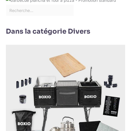
structure et ne
décolorent pas. Si
vous lavez la
serviette à la
machine, mettez-la
Dans la catégorie Divers
dans un sac à linge
pour la laver en
douceur, ne pas
utiliser d'agent de
blanchiment
【Applications
larges】: Ces
serviettes de table
sont belles et
pratiques, elles
peuvent non
seulement être
utilisées comme
décoration de table
pour les mariages,
les anniversaires,