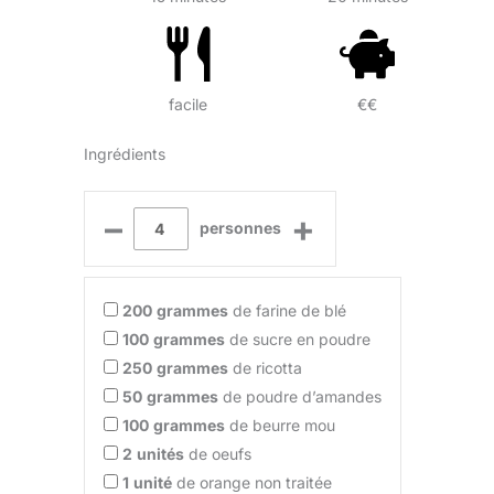
facile
€€
Ingrédients
–
+
personnes
200
grammes
de farine de blé
100
grammes
de sucre en poudre
250
grammes
de ricotta
50
grammes
de poudre d’amandes
100
grammes
de beurre mou
2
unités
de oeufs
1
unité
de orange non traitée