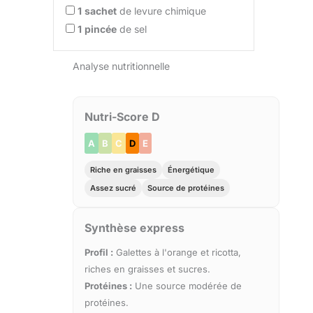
1
sachet
de levure chimique
1
pincée
de sel
Analyse nutritionnelle
Nutri-Score D
A
B
C
D
E
Riche en graisses
Énergétique
Assez sucré
Source de protéines
Synthèse express
Profil :
Galettes à l'orange et ricotta,
riches en graisses et sucres.
Protéines :
Une source modérée de
protéines.