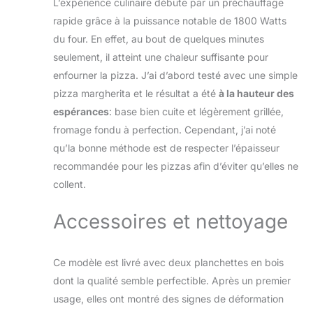
L’expérience culinaire débute par un préchauffage
ranger le câble
d'alimentation et
rapide grâce à la puissance notable de 1800 Watts
est facile à nettoyer
du four. En effet, au bout de quelques minutes
grâce aux plaques
seulement, il atteint une chaleur suffisante pour
anti-adhésives
enfourner la pizza. J’ai d’abord testé avec une simple
RockStone.
pizza margherita et le résultat a été
à la hauteur des
espérances
: base bien cuite et légèrement grillée,
fromage fondu à perfection. Cependant, j’ai noté
qu’la bonne méthode est de respecter l’épaisseur
recommandée pour les pizzas afin d’éviter qu’elles ne
collent.
Accessoires et nettoyage
Ce modèle est livré avec deux planchettes en bois
dont la qualité semble perfectible. Après un premier
usage, elles ont montré des signes de déformation