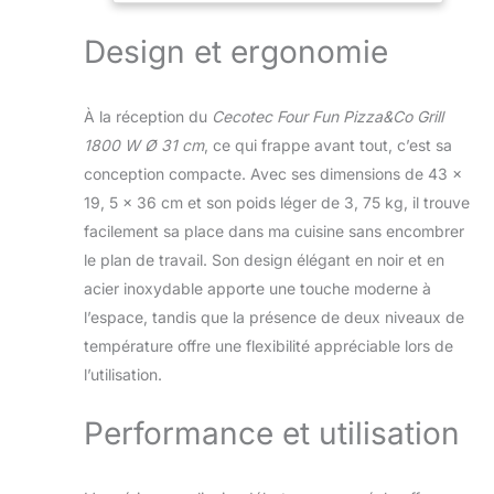
et ouverture de
Ouverture 180º
180° qui apporte
avec deux
Design et ergonomie
une polyvalence
plaques
pour cuisiner des
pizzas et des
À la réception du
Cecotec Four Fun Pizza&Co Grill
crêpes, des toasts,
1800 W Ø 31 cm
, ce qui frappe avant tout, c’est sa
etc. Elle atteint la
conception compacte. Avec ses dimensions de 43 x
température
maximale de 220
19, 5 x 36 cm et son poids léger de 3, 75 kg, il trouve
°C au bout de 3
facilement sa place dans ma cuisine sans encombrer
minutes d'allumage
le plan de travail. Son design élégant en noir et en
et possède un
acier inoxydable apporte une touche moderne à
thermostat réglable
avec 4 niveaux de
l’espace, tandis que la présence de deux niveaux de
température. Le
température offre une flexibilité appréciable lors de
diamètre est de 31
l’utilisation.
cm pour pouvoir
faire tout type de
Performance et utilisation
pizzas. Il dispose
également d'un
rangement pour