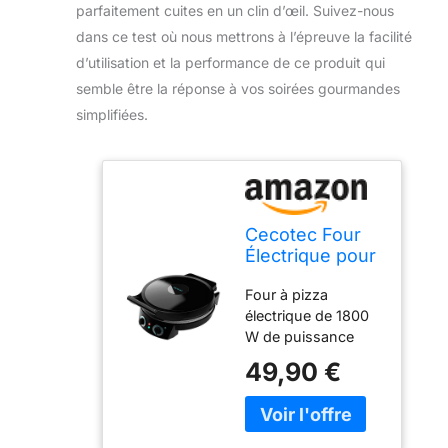
parfaitement cuites en un clin d’œil. Suivez-nous
dans ce test où nous mettrons à l’épreuve la facilité
d’utilisation et la performance de ce produit qui
semble être la réponse à vos soirées gourmandes
simplifiées.
Cecotec Four
Électrique pour
Pizza Fun
Four à pizza
Pizza&Co,
électrique de 1800
1800W, Grill, Ø
W de puissance
31cm, Minuterie
pour préparer des
jusqu’à 30mins,
49,90 €
pizzas
Revêtement
professionnelles.
Rockstone,
Avec minuterie
Température
jusqu'à 30 minutes
Réglable et