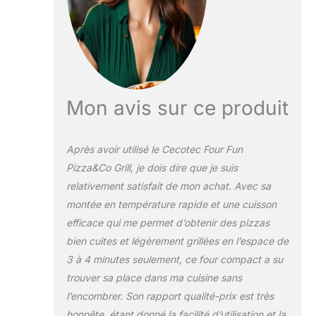
minutes d'allumage
et possède un
thermostat réglable
avec 4 niveaux de
température. Le
diamètre est de 31
cm pour pouvoir
Mon avis sur ce produit
faire tout type de
pizzas. Il dispose
également d'un
Après avoir utilisé le Cecotec Four Fun
rangement pour
Pizza&Co Grill, je dois dire que je suis
ranger le câble
relativement satisfait de mon achat. Avec sa
d'alimentation et
est facile à nettoyer
montée en température rapide et une cuisson
grâce aux plaques
efficace qui me permet d’obtenir des pizzas
anti-adhésives
bien cuites et légèrement grillées en l’espace de
RockStone.
3 à 4 minutes seulement, ce four compact a su
trouver sa place dans ma cuisine sans
l’encombrer. Son rapport qualité-prix est très
honnête, étant donné la facilité d’utilisation et la