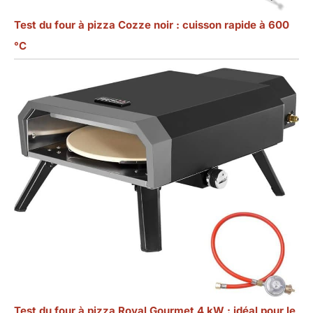
Test du four à pizza Cozze noir : cuisson rapide à 600
°C
Test du four à pizza Royal Gourmet 4 kW : idéal pour le