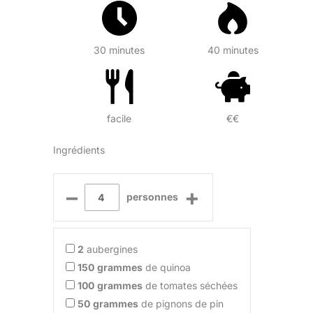
30 minutes
40 minutes
facile
€€
Ingrédients
–
+
personnes
2
aubergines
150
grammes
de quinoa
100
grammes
de tomates séchées
50
grammes
de pignons de pin