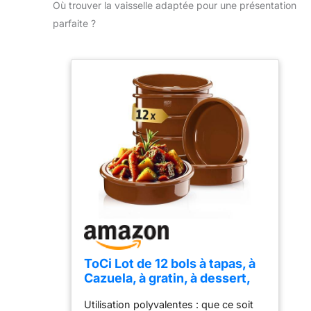
Où trouver la vaisselle adaptée pour une présentation
parfaite ?
ToCi Lot de 12 bols à tapas, à
Cazuela, à gratin, à dessert,
en terre cuite, 175 ml,
Utilisation polyvalentes : que ce soit
diamètre : 11,5 cm, barquettes