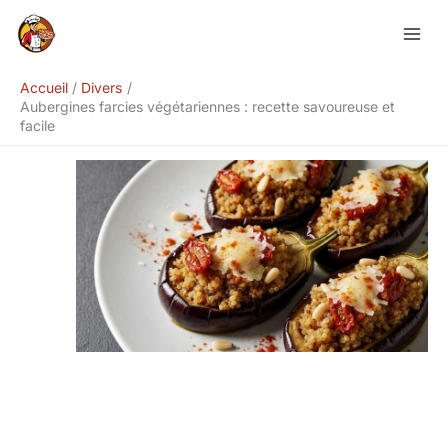
Aller
Rechercher
au
contenu
Accueil
Divers
Aubergines farcies végétariennes : recette savoureuse et
facile