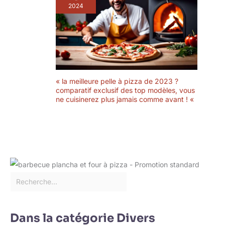
capacité optimale
2024
de 300 ml jusqu'à
max.' 400 ml.
Longueur avec
poignées : 17 cm -
Diamètre : 16 cm -
Hauteur : 3,7 cm -
Poids : 360 g. À
« la meilleure pelle à pizza de 2023 ?
l'exception du
comparatif exclusif des top modèles, vous
dessous, les
ne cuisinerez plus jamais comme avant ! «
Cazuelas sont
entièrement
émaillées brillantes
Mambocat : votre
spécialiste en
articles ménagers et
rangement, en
verres et en
porcelaine, vous
propose également
un large choix
Dans la catégorie Divers
d'ustensiles de