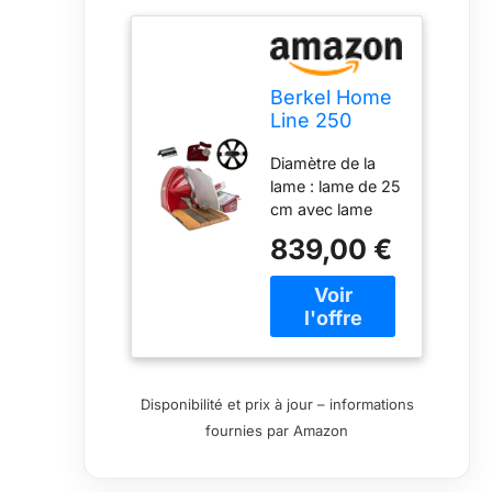
Berkel Home
Line 250
Trancheuse
Diamètre de la
de qualité
lame : lame de 25
supérieure
cm avec lame
avec planche
très tranchante.
d'insertion
839,00 €
Une puissance
faite à la main
de coupe plus
+ extracteur
élevée grâce à la
de lame +
lame de coupe
embout
plus grande, ce
abrasif +
qui permet de
pince à
couper
découper
Disponibilité et prix à jour – informations
facilement les
fournies par Amazon
charcuteries les
plus difficiles.
APPLICATION :