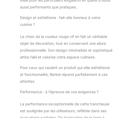
idéal pour les particuliers exigeants en quête d’outils
polyvalente :
idéale comme
aussi performants que pratiques.
trancheuse à
Design et esthétisme : fait-elle honneur à votre
saucisses et
coupe-jambon,
cuisine ?
fromage,
légumes,
Le choix de la couleur rouge vif en fait un véritable
capaccio et fruits.
objet de décoration, tout en conservant une allure
La machine est
professionnelle. Son design minimaliste et sophistiqué
livrée avec une
planche en bois
attire l’œil et valorise votre espace culinaire.
de tonneau
assortie. Offre
Pour ceux qui veulent un produit qui allie esthétisme
imbattable : la
et fonctionnalité, Berkel répond parfaitement à ces
machine avec
attentes.
planche
d'insertion et
Performance : à l’épreuve de vos exigences ?
planche de
service coûte en
La performance exceptionnelle de cette trancheuse
UVP 979. Si vous
est soulignée par les utilisateurs, reflétée dans ses
avez des
questions sur les
évaluations parfaites. De l’extraction de la lame à