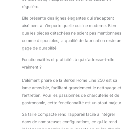
pour tous les
régulière.
produits de
charcuterie
Elle présente des lignes élégantes qui s’adaptent
courants pour
aisément à n’importe quelle cuisine moderne. Bien
une utilisation
que les pièces détachées ne soient pas mentionnées
médiocre.
Recommandation
comme disponibles, la qualité de fabrication reste un
: extracteur de
gage de durabilité.
couteau, embout
de ponçage et
Fonctionnalités et praticité : à qui s’adresse-t-elle
pince à trancher,
vraiment ?
car il est important
pour le
L’élément phare de la Berkel Home Line 250 est sa
fonctionnement
lame amovible, facilitant grandement le nettoyage et
de la machine. Si
vous avez des
l’entretien. Pour les passionnés de charcuterie et de
questions, nous
gastronomie, cette fonctionnalité est un atout majeur.
serons heureux
de vous conseiller
Sa taille compacte rend l’appareil facile à intégrer
personnellement.
dans de nombreuses configurations, ce qui le rend
Utilisation