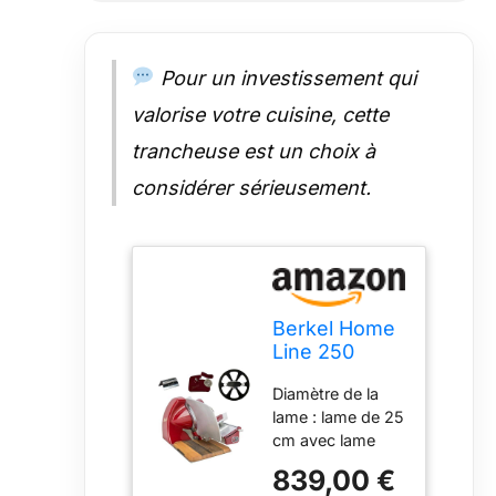
important pour le
fonctionnement
de la machine. Si
Pour un investissement qui
vous avez des
questions, nous
valorise votre cuisine, cette
serons heureux
trancheuse est un choix à
de vous
conseiller
considérer sérieusement.
personnellement.
Utilisation
polyvalente :
idéale comme
trancheuse à
saucisses et
Berkel Home
coupe-jambon,
Line 250
fromage,
Trancheuse
légumes,
Diamètre de la
de qualité
capaccio et
lame : lame de 25
supérieure
fruits. La
cm avec lame
avec planche
machine est
très tranchante.
d'insertion
839,00 €
livrée avec une
Une puissance
faite à la main