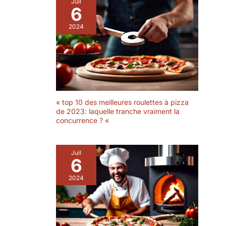
Juil
6
2024
« top 10 des meilleures roulettes à pizza
de 2023: laquelle tranche vraiment la
concurrence ? «
Juil
6
2024