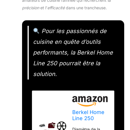
amateurs de cuisine raffinée qui recherchent la
précision
et l’
efficacité
dans une trancheuse.
Pour les passionnés de
cuisine en quête d’outils
performants, la Berkel Home
Line 250 pourrait être la
solution.
Berkel Home
Line 250
Trancheuse
Diamètre de la