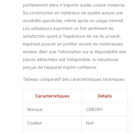
vos ingrédients
parfaitement dans n’importe quelle cuisine moderne.
restent purs et sans
Sa construction en matériaux de qualité assure une
pollution. Sa
durabilité appréciée, même après un usage intensif.
construction
Les utilisateurs expriment un fort sentiment de
robuste garantit
une performance
satisfaction quant à l’espérance de vie du produit,
durable. Cadeau
espérant pouvoir en profiter durant de nombreuses
idéal 24/7. Support
années. Bien que l’information sur la disponibilité des
en ligne : un cadeau
pièces détachées soit indisponible, la robustesse
préféré pour la
famille ou les amis.
perçue de l’appareil inspire confiance.
Si vous rencontrez
des problèmes ou
Tableau comparatif des caractéristiques techniques
avez des questions
lors de l'utilisation
Caractéristiques
Détails
de ce mixeur de
support, n'hésitez
Marque
CEBORY
pas à nous
contacter via
Couleur
Noir
Amazon. Nous
offrons un service