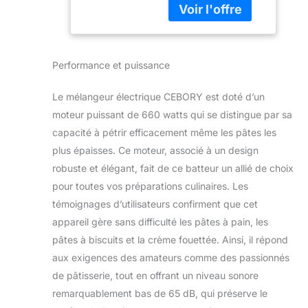
multitude de
alimentaires
fonctions, mélange,
pour la maison
pétrissage et
comprennent
mixage. Avec 10
un crochet à
Performance et puissance
réglages de vitesse
pâte, un fouet
d'impulsion allant
et un fouet, un
de l'agitation douce
mélangeur à
Le mélangeur électrique CEBORY est doté d’un
au mélange à
pain
moteur puissant de 660 watts qui se distingue par sa
grande vitesse, ce
capacité à pétrir efficacement même les pâtes les
qui en fait un
plus épaisses. Ce moteur, associé à un design
puissant allié pour
tous vos efforts
robuste et élégant, fait de ce batteur un allié de choix
culinaires, tels que
pour toutes vos préparations culinaires. Les
les gâteaux, le pain,
témoignages d’utilisateurs confirment que cet
les biscuits, les
appareil gère sans difficulté les pâtes à pain, les
pâtisseries, les
muffins et les
pâtes à biscuits et la crème fouettée. Ainsi, il répond
gaufres. Puissant et
aux exigences des amateurs comme des passionnés
sans effort : équipé
de pâtisserie, tout en offrant un niveau sonore
d'un moteur de 660
remarquablement bas de 65 dB, qui préserve le
W CC, ce