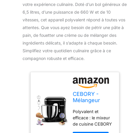
votre expérience culinaire. Doté d’un bol généreux de
6,5 litres, d’une puissance de 660 W et de 10
vitesses, cet appareil polyvalent répond à toutes vos
attentes. Que vous ayez besoin de pétrir une pâte à
pain, de fouetter une crème ou de mélanger des
ingrédients délicats, il s’adapte à chaque besoin.
Simplifiez votre quotidien culinaire grâce à ce
compagnon robuste et efficace.
CEBORY -
Mélangeur
électrique 3 en
Polyvalent et
1, bol de 6,5
efficace : le mixeur
litres 660 W et
de cuisine CEBORY
10 vitesses. Les
dispose d'une
mélangeurs