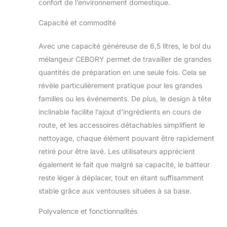
confort de l’environnement domestique.
mélangeur de pâte
offre une puissance
Capacité et commodité
constante et
robuste, abordant
même les pâtes les
Avec une capacité généreuse de 6,5 litres, le bol du
plus dures et de
mélangeur CEBORY permet de travailler de grandes
grandes quantités
quantités de préparation en une seule fois. Cela se
d'ingrédients avec
révèle particulièrement pratique pour les grandes
facilité,
économisant du
familles ou les événements. De plus, le design à tête
temps et de
inclinable facilite l’ajout d’ingrédients en cours de
l'énergie tout en
route, et les accessoires détachables simplifient le
améliorant votre
nettoyage, chaque élément pouvant être rapidement
expérience de
retiré pour être lavé. Les utilisateurs apprécient
cuisine. Facile à
nettoyer et sans
également le fait que malgré sa capacité, le batteur
tracas : le mixeur
reste léger à déplacer, tout en étant suffisamment
sur support est
stable grâce aux ventouses situées à sa base.
conçu pour un
nettoyage sans
Polyvalence et fonctionnalités
effort, avec des
bols et des