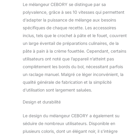
Le mélangeur CEBORY se distingue par sa
accessoires
amovibles qui
polyvalence, grâce à ses 10 vitesses qui permettent
peuvent être retirés
d’adapter la puissance de mélange aux besoins
rapidement pour le
spécifiques de chaque recette. Les accessoires
lavage. Le
inclus, tels que le crochet à pâte et le fouet, couvrent
mélangeur à tête
un large éventail de préparations culinaires, de la
inclinable permet
une installation ou
pâte à pain à la crème fouettée. Cependant, certains
un retrait facile des
utilisateurs ont noté que l’appareil n’atteint pas
accessoires. Sûr et
complètement les bords du bol, nécessitant parfois
sain : fabriqué avec
un raclage manuel. Malgré ce léger inconvénient, la
des bols en acier
inoxydable de
qualité générale de fabrication et la simplicité
qualité alimentaire
d’utilisation sont largement saluées.
et des accessoires
de première qualité,
Design et durabilité
résistant à la
corrosion et aux
Le design du mélangeur CEBORY a également su
températures
séduire de nombreux utilisateurs. Disponible en
élevées,
plusieurs coloris, dont un élégant noir, il s’intègre
garantissant que