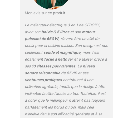
gaufres. Puissant et
sans effort : équipé
d'un moteur de 660
Mon avis sur ce produit
W CC, ce
mélangeur de pâte
Le mélangeur électrique 3 en 1 de CEBORY,
offre une puissance
avec son
bol de 6,5 litres
et son
moteur
constante et
puissant de 660 W
, s’avère être un allié de
robuste, abordant
choix pour la cuisine maison. Son design est non
même les pâtes les
plus dures et de
seulement
solide et magnifique
, mais il est
grandes quantités
également
facile à nettoyer
et à utiliser grâce à
d'ingrédients avec
ses
10 vitesses polyvalentes
. Le
niveau
facilité,
sonore raisonnable
de 65 dB et ses
économisant du
temps et de
ventouses pratiques
contribuent à une
l'énergie tout en
utilisation agréable, tandis que le design à tête
améliorant votre
inclinable facilite l’accès au bol. Toutefois, il est
expérience de
à noter que le mélangeur n’atteint pas toujours
cuisine. Facile à
nettoyer et sans
parfaitement les bords du bol, mais cela
tracas : le mixeur
n’enlève rien à son efficacité générale et à sa
sur support est