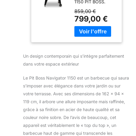
1150 PIT BOSS.
cuissons
Permet de fumer,
Gril/Fumoir
859,00 €
cuire, braiser, rôtir,
Ecran
799,00 €
griller et saisir vos
numérique 162
différents aliments
x 94 x 119cm
avec le vrai gout du
Navigator 1150
fumé. Matériau :
acier robuste.
Capacité de la
Un design contemporain qui s’intègre parfaitement
trémie : 14,5 kg.
dans votre espace extérieur
Surface de cuisson
: 90 x P 50 cm
Le Pit Boss Navigator 1150 est un barbecue qui saura
Plage de
température de
s’imposer avec élégance dans votre jardin ou sur
cuisson : 85°C -
votre terrasse. Avec ses dimensions de 162 x 94 x
260°C avec saisie à
119 cm, il arbore une allure imposante mais raffinée,
la flamme directe à
grâce à sa finition en acier de haute qualité et sa
540°C. 2 grandes
roues et 2 petites
couleur noire sobre. De l’avis de beaucoup, cet
autobloquantes.
appareil est véritablement le « top du top », un
Dimensions : L
barbecue haut de gamme qui transcende les
162,2 x P 94 x H