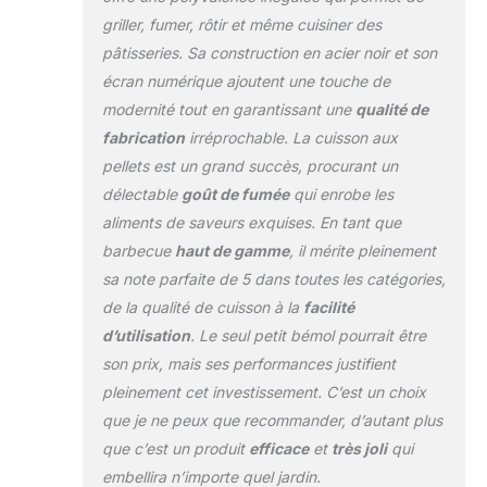
Facile
griller, fumer, rôtir et même cuisiner des
d'entretien et
résistant aux
pâtisseries. Sa construction en acier noir et son
intempéries : seuls
écran numérique ajoutent une touche de
des matériaux de
modernité tout en garantissant une
qualité de
qualité supérieure
fabrication
irréprochable. La cuisson aux
sont utilisés pour
pellets est un grand succès, procurant un
ce gril, qui
convainquent par
délectable
goût de fumée
qui enrobe les
leur durabilité et
aliments de saveurs exquises. En tant que
répondent aux
barbecue
haut de gamme
, il mérite pleinement
normes de qualité
sa note parfaite de 5 dans toutes les catégories,
élevées. Cela rend
le barbecue
de la qualité de cuisson à la
facilité
particulièrement
d’utilisation
. Le seul petit bémol pourrait être
résistant et durable.
son prix, mais ses performances justifient
Pour toutes les
pleinement cet investissement. C’est un choix
situations : grâce à
la diversité de
que je ne peux que recommander, d’autant plus
cuisson 8 en 1,
que c’est un produit
efficace
et
très joli
qui
vous pouvez
embellira n’importe quel jardin.
choisir la cuisson