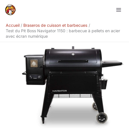
Aller
Rechercher
au
contenu
Accueil
Braseros de cuisson et barbecues
Test du Pit Boss Navigator 1150 : barbecue à pellets en acier
avec écran numérique