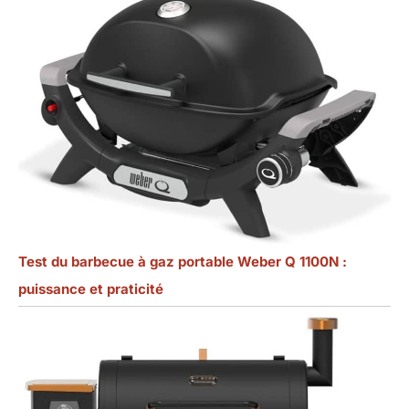
Test du barbecue à gaz portable Weber Q 1100N :
puissance et praticité