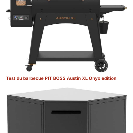
Test du barbecue PIT BOSS Austin XL Onyx edition