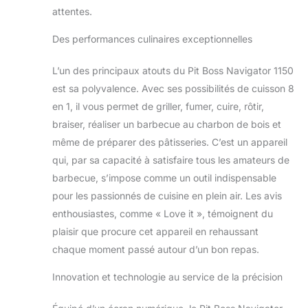
attentes.
119,5 cm. Poids :
82,7 kg.
Prix /
Des performances culinaires exceptionnelles
performance : ce
barbecue de la
L’un des principaux atouts du Pit Boss Navigator 1150
marque Pit Boss
offre les plus hauts
est sa polyvalence. Avec ses possibilités de cuisson 8
standards de
en 1, il vous permet de griller, fumer, cuire, rôtir,
qualité et de finition.
braiser, réaliser un barbecue au charbon de bois et
Facile
même de préparer des pâtisseries. C’est un appareil
d'entretien et
résistant aux
qui, par sa capacité à satisfaire tous les amateurs de
intempéries : seuls
barbecue, s’impose comme un outil indispensable
des matériaux de
pour les passionnés de cuisine en plein air. Les avis
qualité supérieure
enthousiastes, comme « Love it », témoignent du
sont utilisés pour
ce gril, qui
plaisir que procure cet appareil en rehaussant
convainquent par
chaque moment passé autour d’un bon repas.
leur durabilité et
répondent aux
Innovation et technologie au service de la précision
normes de qualité
élevées. Cela rend