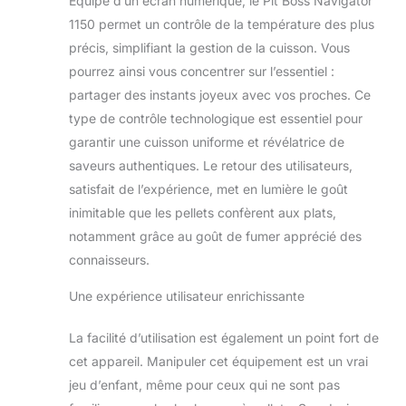
Équipé d’un écran numérique, le Pit Boss Navigator
le barbecue
1150 permet un contrôle de la température des plus
particulièrement
précis, simplifiant la gestion de la cuisson. Vous
résistant et durable.
Pour toutes les
pourrez ainsi vous concentrer sur l’essentiel :
situations : grâce à
partager des instants joyeux avec vos proches. Ce
la diversité de
type de contrôle technologique est essentiel pour
cuisson 8 en 1,
garantir une cuisson uniforme et révélatrice de
vous pouvez
choisir la cuisson
saveurs authentiques. Le retour des utilisateurs,
optimale pour
satisfait de l’expérience, met en lumière le goût
chaque plat et la
inimitable que les pellets confèrent aux plats,
méthode de
notamment grâce au goût de fumer apprécié des
cuisson nécessaire.
Beaucoup de
connaisseurs.
surfaces de
Une expérience utilisateur enrichissante
rangement et
d'espace de
rangement : les
La facilité d’utilisation est également un point fort de
surfaces latérales
cet appareil. Manipuler cet équipement est un vrai
réglables assurent
jeu d’enfant, même pour ceux qui ne sont pas
un espace de