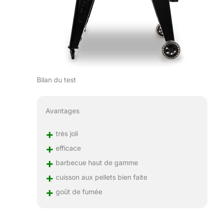
Bilan du test
Avantages
+
très joli
+
efficace
+
barbecue haut de gamme
+
cuisson aux pellets bien faite
+
goût de fumée