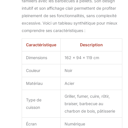
familiers avec les barbecues à pellets. Son design
rangement
suffisant.
intuitif et son affichage clair permettent de profiter
Réglage de la
pleinement de ses fonctionnalités, sans complexité
température en
excessive. Voici un tableau synthétique pour mieux
continu : le réglage
comprendre ses caractéristiques :
individuel de la
température sur le
grill/fumoir assure
Caractéristique
Description
d'excellents
résultats de
Dimensions
162 x 94 x 119 cm
cuisson.
Couleur
Noir
Matériau
Acier
Griller, fumer, cuire, rôtir,
Type de
braiser, barbecue au
cuisson
charbon de bois, pâtisserie
Écran
Numérique