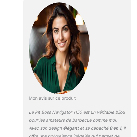
trémie : 14,5 kg.
Surface de cuisson
: 90 x P 50 cm
Plage de
température de
cuisson : 85°C -
260°C avec saisie à
la flamme directe à
540°C. 2 grandes
roues et 2 petites
autobloquantes.
Dimensions : L
162,2 x P 94 x H
119,5 cm. Poids :
82,7 kg.
Prix /
Mon avis sur ce produit
performance : ce
barbecue de la
Le Pit Boss Navigator 1150 est un véritable bijou
marque Pit Boss
offre les plus hauts
pour les amateurs de barbecue comme moi.
standards de
Avec son design
élégant
et sa capacité
8 en 1
, il
qualité et de finition.
offre une polyvalence inégalée qui permet de