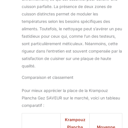
plaque ne craint ni
cuisson parfaite. La présence de deux zones de
les chocs
cuisson distinctes permet de moduler les
thermiques ni les
températures selon les besoins spécifiques des
rayures. PLAQUE
aliments. Toutefois, le nettoyage peut s’avérer un peu
GARANTIE 10 ANS :
Surface de cuisson
fastidieux pour ceux qui, comme l’un des testeurs,
en inox garantie 10
sont particulièrement méticuleux. Néanmoins, cette
ans. FABRICATION
rigueur dans l’entretien est souvent compensée par la
FRANCAISE :
satisfaction de cuisiner sur une plaque de haute
Plancha conçue,
fabriquée et
qualité.
assemblée dans
Comparaison et classement
l'atelier breton de
Krampouz.
RÉPARABILITÉ 15
Pour mieux apprécier la place de la Krampouz
ANS : Les pièces
Plancha Gaz SAVEUR sur le marché, voici un tableau
détachées sont
comparatif :
disponibles au
minimum jusqu'à 15
Krampouz
ans après l'achat.
Plancha
Moyenne