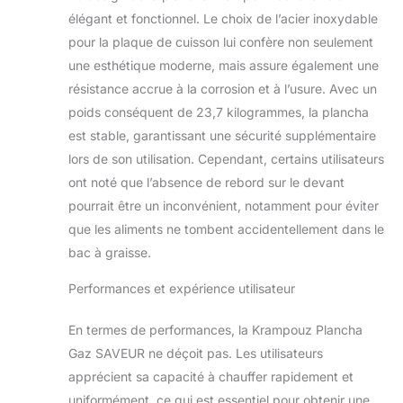
chaleur et ses 2
élégant et fonctionnel. Le choix de l’acier inoxydable
brûleurs en U de 2
pour la plaque de cuisson lui confère non seulement
x 1700 W. FACILE À
NETTOYER : La
une esthétique moderne, mais assure également une
plaque de cuisson
résistance accrue à la corrosion et à l’usure. Avec un
se nettoie
poids conséquent de 23,7 kilogrammes, la plancha
simplement avec de
est stable, garantissant une sécurité supplémentaire
l'eau et une boule
inox après
lors de son utilisation. Cependant, certains utilisateurs
l'utilisation.
ont noté que l’absence de rebord sur le devant
Pratique, le tiroir de
pourrait être un inconvénient, notamment pour éviter
récupération des
que les aliments ne tombent accidentellement dans le
jus (70 cl) est
intégré à la façade.
bac à graisse.
CONCEPTION
Performances et expérience utilisateur
ROBUSTE : Le
châssis, la plaque
de cuisson et les
En termes de performances, la Krampouz Plancha
brûleurs sont en
Gaz SAVEUR ne déçoit pas. Les utilisateurs
inox, un matériau
apprécient sa capacité à chauffer rapidement et
issu du milieu
uniformément, ce qui est essentiel pour obtenir une
professionnel. La