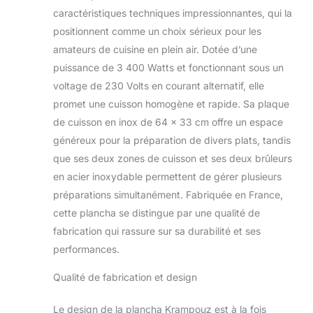
RÉGLABLE
caractéristiques techniques impressionnantes, qui la
JUSQU'À 300 °C :
positionnent comme un choix sérieux pour les
Les 2 manettes
amateurs de cuisine en plein air. Dotée d’une
antidérapantes et
puissance de 3 400 Watts et fonctionnant sous un
graduées
permettent de
voltage de 230 Volts en courant alternatif, elle
régler facilement la
promet une cuisson homogène et rapide. Sa plaque
hauteur des
de cuisson en inox de 64 x 33 cm offre un espace
flammes pour une
généreux pour la préparation de divers plats, tandis
cuisson maîtrisée.
HAUTE
que ses deux zones de cuisson et ses deux brûleurs
PERFORMANCE :
en acier inoxydable permettent de gérer plusieurs
La répartition
préparations simultanément. Fabriquée en France,
homogène et
cette plancha se distingue par une qualité de
précise de la
chaleur est assurée
fabrication qui rassure sur sa durabilité et ses
par la conception
performances.
de la plaque de
cuisson couplée à
Qualité de fabrication et design
un matériau
conducteur de
Le design de la plancha Krampouz est à la fois