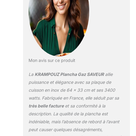
Les 2 manettes
antidérapantes et
graduées
permettent de
régler facilement la
hauteur des
flammes pour une
cuisson maîtrisée.
HAUTE
Mon avis sur ce produit
PERFORMANCE :
La répartition
La
KRAMPOUZ Plancha Gaz SAVEUR
allie
homogène et
précise de la
puissance et élégance avec sa plaque de
chaleur est assurée
cuisson en inox de 64 x 33 cm et ses 3400
par la conception
watts. Fabriquée en France, elle séduit par sa
de la plaque de
très belle facture
et sa conformité à la
cuisson couplée à
un matériau
description. La qualité de la plancha est
conducteur de
indéniable, mais l’absence de rebord à l’avant
chaleur et ses 2
peut causer quelques désagréments,
brûleurs en U de 2