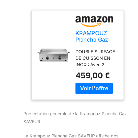
KRAMPOUZ
Plancha Gaz
SAVEUR -
DOUBLE SURFACE
Plaque de
DE CUISSON EN
Cuisson en
INOX : Avec 2
Inox 64 x 33
zones de cuisson
cm - 3400
459,00 €
distinctes pour
Watts - 2 Zones
préparer
de Cuisson - 2
simultanément des
Brûleurs en
aliments à
Acier
différentes
Inoxydable -
températures, la
Nettoyage
Présentation générale de la Krampouz Plancha Gaz
une surface permet
Facile -
SAVEUR
de cuisiner pour
Fabriquée en
environ 8 convives.
France - Réf
TEMPÉRATURE
La Krampouz Plancha Gaz SAVEUR affiche des
PFSV2MA-KR