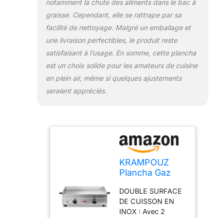
notamment la chute des aliments dans le bac à
x 1700 W. FACILE À
NETTOYER : La
graisse. Cependant, elle se rattrape par sa
plaque de cuisson
facilité de nettoyage. Malgré un emballage et
se nettoie
une livraison perfectibles, le produit reste
simplement avec de
satisfaisant à l’usage. En somme, cette plancha
l'eau et une boule
inox après
est un choix solide pour les amateurs de cuisine
l'utilisation.
en plein air, même si quelques ajustements
Pratique, le tiroir de
seraient appréciés.
récupération des
jus (70 cl) est
intégré à la façade.
CONCEPTION
ROBUSTE : Le
châssis, la plaque
de cuisson et les
KRAMPOUZ
brûleurs sont en
Plancha Gaz
inox, un matériau
SAVEUR -
issu du milieu
DOUBLE SURFACE
Plaque de
professionnel. La
DE CUISSON EN
Cuisson en
plaque ne craint ni
INOX : Avec 2
Inox 64 x 33