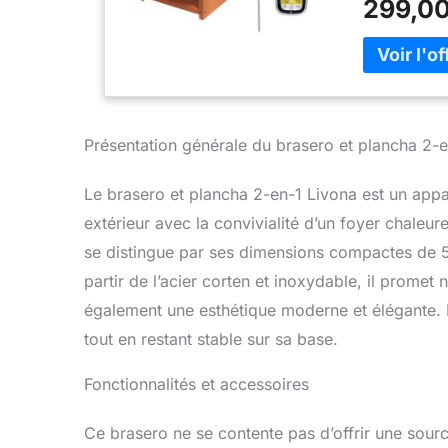
299,00
contempora
circulaire i
lors de repas
cendres pour
pour le bois
tout en serv
ou dans le ja
Présentation générale du brasero et plancha 2-
brasero plan
【DESIGN】 : 
Le brasero et plancha 2-en-1 Livona est un appar
tandis que l
extérieur avec la convivialité d’un foyer chale
préparation
culinaire co
se distingue par ses dimensions compactes de 5
grillades sa
partir de l’acier corten et inoxydable, il prome
résister aux
également une esthétique moderne et élégante. P
protectrice 
tout en restant stable sur sa base.
Fonctionnalités et accessoires
Ce brasero ne se contente pas d’offrir une sourc