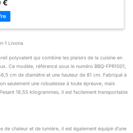
 €
ine
【FONCTIONNALITÉ】: Surface de cuisson
déale pour la préparation de viandes, poissons et légumes
 en plein air
【PRATIQUE】: Équipé d'un tiroir à
 un nettoyage facile et d'un espace de rangement intégré
【POLYVALENT】: Parfait pour les repas en extérieur
ant de source de chaleur pour vos soirées sur la terrasse
rdin. Parfait pour des soirées entre amis ou en famille, ce
en-1 Livona
cha crée une ambiance chaleureuse et conviviale.
Le foyer à bois intégré permet une combustion efficace,
eil polyvalent qui combine les plaisirs de la cuisine en
a plaque de cuisson offre une surface généreuse pour vos
ureux. Ce modèle, référencé sous le numéro BBQ-FPR1001,
s.
【AUTHENTICITE】 : Profitez d'une expérience
nviviale avec une plancha chauffée au bois, idéale pour des
8,5 cm de diamètre et une hauteur de 81 cm. Fabriqué à
voureuses en plein air.
【DURABLE】 : Conçu pour
t non seulement une robustesse à toute épreuve, mais
 intempéries, l'acier Corten développe une patine
esant 18,55 kilogrammes, il est facilement transportable
qui prolonge la durée de vie du brasero.
e de chaleur et de lumière, il est également équipé d’une