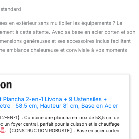
es en extérieur sans multiplier les équipements ? Le
ement à cette attente. Avec sa base en acier corten et son
 dimensions généreuses et ses accessoires inclus facilitent
 une ambiance chaleureuse et conviviale à vos moments
t Plancha 2-en-1 Livona + 9 Ustensiles +
re | 58,5 cm, Hauteur 81 cm, Base en Acier
ec Tiroir à Cendres et Rangement
2-EN-1】: Combine une plancha en inox de 58,5 cm de
c un foyer central, parfait pour la cuisson et le chauffage
【CONSTRUCTION ROBUSTE】: Base en acier corten
auteur avec une finition effet rouille distinctive et