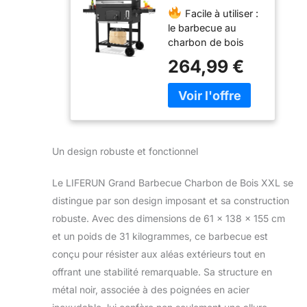
Charbon de
Facile à utiliser :
Bois XXL,
le barbecue au
Barbecue
charbon de bois
Fumoir, avec
dispose d'un
Cheminée,
264,99 €
thermomètre
Couvercle,
intégré qui vous
2PCS Roues,
permet de contrôler
Thermomètre,
facilement la
Barbecue Bois
température du
Exterieur pour
barbecue, 4
Camping et
Un design robuste et fonctionnel
ouvertures
Jardin,
d'aération réglables
138x155x61 cm
Le LIFERUN Grand Barbecue Charbon de Bois XXL se
pour contrôler
distingue par son design imposant et sa construction
l'apport d'oxygène
et en combinaison
robuste. Avec des dimensions de 61 x 138 x 155 cm
avec la coque à
et un poids de 31 kilogrammes, ce barbecue est
charbon réglable en
conçu pour résister aux aléas extérieurs tout en
hauteur, vous
offrant une stabilité remarquable. Sa structure en
pouvez facilement
ajuster la puissance
métal noir, associée à des poignées en acier
de feu pour