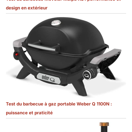
design en extérieur
Test du barbecue à gaz portable Weber Q 1100N :
puissance et praticité