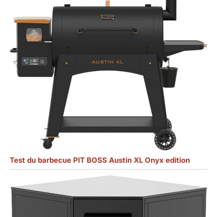
Test du barbecue PIT BOSS Austin XL Onyx edition