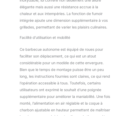
inoxydable, lui confère non seulement une allure
maîtriser la
élégante mais aussi une résistance accrue à la
température du
chaleur et aux intempéries. La fonction de fumoir
barbecue.
Grand
barbecue : le
intégrée ajoute une dimension supplémentaire à vos
barbecue au
grillades, permettant de varier les plaisirs culinaires.
charbon de bois
avec cheminée est
Facilité d’utilisation et mobilité
divisé en un espace
barbecue et un
Ce barbecue autonome est équipé de roues pour
espace de maintien
faciliter son déplacement, ce qui est un atout
au chaud pour
considérable pour un modèle de cette envergure.
éviter que les
aliments ne brûlent.
Bien que le temps de montage puisse être un peu
Le filet de
long, les instructions fournies sont claires, ce qui rend
protection
l’opération accessible à tous. Toutefois, certains
thermique supérieur
utilisateurs ont exprimé le souhait d’une poignée
mesure 68 x 24 cm
et le filet de
supplémentaire pour améliorer la maniabilité. Une fois
barbecue inférieur
monté, l’alimentation en air réglable et la coque à
se compose de
charbon ajustable en hauteur permettent de maîtriser
deux filets de