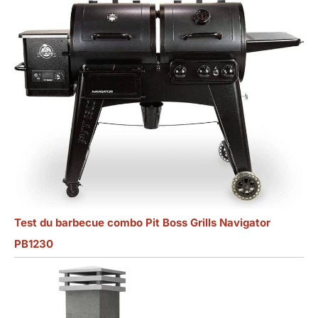
surface du gril se
détachera
facilement et le
produit rouillera.
Test du barbecue combo Pit Boss Grills Navigator
PB1230