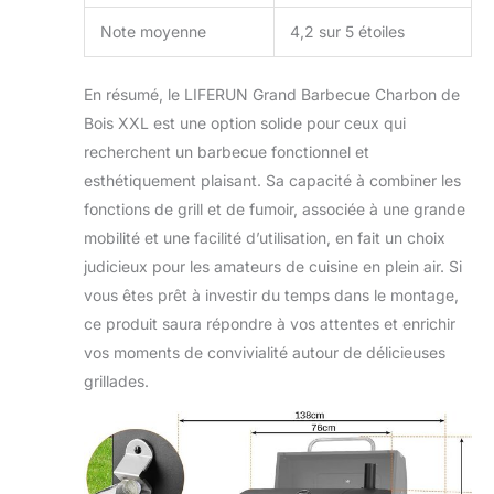
pratique : le
Note moyenne
4,2 sur 5 étoiles
barbecue au
charbon de bois est
équipé de poignées
En résumé, le LIFERUN Grand Barbecue Charbon de
en acier inoxydable
Bois XXL est une option solide pour ceux qui
et de roues
recherchent un barbecue fonctionnel et
épaissies pour un
déplacement facile,
esthétiquement plaisant. Sa capacité à combiner les
de 2 plateaux
fonctions de grill et de fumoir, associée à une grande
pliables latéraux et
mobilité et une facilité d’utilisation, en fait un choix
de 8 crochets pour
judicieux pour les amateurs de cuisine en plein air. Si
placer
confortablement les
vous êtes prêt à investir du temps dans le montage,
aliments et les
ce produit saura répondre à vos attentes et enrichir
outils de barbecue,
vos moments de convivialité autour de délicieuses
etc. Le bac à
grillades.
cendres extensible
peut nettoyer
rapidement les
cendres, et la
longue étagère sur