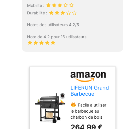
Mobilité :
Durabilité :
Notes des utilisateurs 4.2/5
Note de 4.2 pour 16 utilisateurs
LIFERUN Grand
Barbecue
Charbon de
Facile à utiliser :
Bois XXL,
le barbecue au
Barbecue
charbon de bois
Fumoir, avec
dispose d'un
Cheminée,
264,99 €