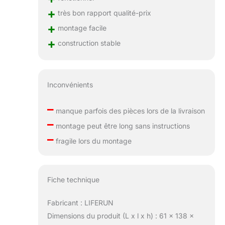
Remarque
+
très bon rapport qualité-prix
:Veuillez noter que
+
montage facile
vous ne devez pas
+
utiliser de bois de
construction stable
chauffage sur ce
barbecue au
charbon de bois,
sinon le revêtement
Inconvénients
antirouille sur la
surface du gril se
–
manque parfois des pièces lors de la livraison
détachera
–
montage peut être long sans instructions
facilement et le
–
produit rouillera.
fragile lors du montage
Fiche technique
Fabricant : LIFERUN
Dimensions du produit (L x l x h) : 61 x 138 x