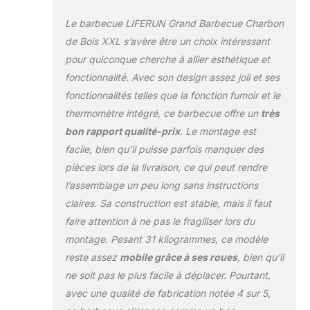
charbon de bois
Le barbecue LIFERUN Grand Barbecue Charbon
avec cheminée est
divisé en un espace
de Bois XXL s’avère être un choix intéressant
barbecue et un
pour quiconque cherche à allier esthétique et
espace de maintien
fonctionnalité. Avec son design assez joli et ses
au chaud pour
fonctionnalités telles que la fonction fumoir et le
éviter que les
aliments ne brûlent.
thermomètre intégré, ce barbecue offre un
très
Le filet de
bon rapport qualité-prix
. Le montage est
protection
facile, bien qu’il puisse parfois manquer des
thermique supérieur
pièces lors de la livraison, ce qui peut rendre
mesure 68 x 24 cm
et le filet de
l’assemblage un peu long sans instructions
barbecue inférieur
claires. Sa construction est stable, mais il faut
se compose de
faire attention à ne pas le fragiliser lors du
deux filets de
montage. Pesant 31 kilogrammes, ce modèle
barbecue amovibles
reste assez
mobile grâce à ses roues
, bien qu’il
d'une taille totale de
71,5 x 47 cm. Les
ne soit pas le plus facile à déplacer. Pourtant,
deux filets de
avec une qualité de fabrication notée 4 sur 5,
barbecue peuvent