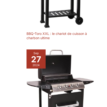
de 8 crochets pour
placer
confortablement les
aliments et les
outils de barbecue,
etc. Le bac à
BBQ-Toro XXL : le chariot de cuisson à
cendres extensible
charbon ultime
peut nettoyer
rapidement les
cendres, et la
Sep
longue étagère sur
27
le fond peut être
utilisée pour placer
2024
du charbon de bois
et d'autres
matériaux de
barbecue.
Facile
à ranger : la table
latérale du
barbecue au
charbon de bois