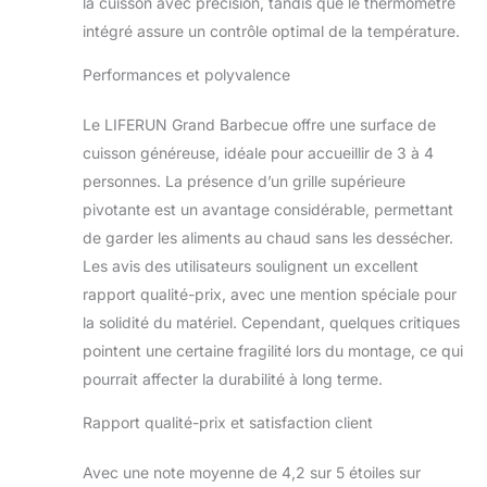
la cuisson avec précision, tandis que le thermomètre
barbecue amovibles
d'une taille totale de
intégré assure un contrôle optimal de la température.
71,5 x 47 cm. Les
Performances et polyvalence
deux filets de
barbecue peuvent
séparer
Le LIFERUN Grand Barbecue offre une surface de
efficacement les
cuisson généreuse, idéale pour accueillir de 3 à 4
légumes et la
personnes. La présence d’un grille supérieure
viande, de sorte
pivotante est un avantage considérable, permettant
que même les
végétariens
de garder les aliments au chaud sans les dessécher.
peuvent griller sans
Les avis des utilisateurs soulignent un excellent
souci.
Robuste
rapport qualité-prix, avec une mention spéciale pour
et stable : le
la solidité du matériel. Cependant, quelques critiques
barbecue à charbon
avec couvercle est
pointent une certaine fragilité lors du montage, ce qui
fabriqué en
pourrait affecter la durabilité à long terme.
matériau métallique
de haute qualité et
Rapport qualité-prix et satisfaction client
robuste, le support
épaissi assure une
Avec une note moyenne de 4,2 sur 5 étoiles sur
stabilité à long