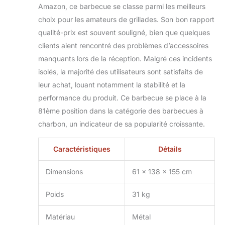
Amazon, ce barbecue se classe parmi les meilleurs
terme et le
choix pour les amateurs de grillades. Son bon rapport
processus de
protection contre la
qualité-prix est souvent souligné, bien que quelques
rouille par
clients aient rencontré des problèmes d’accessoires
pulvérisation de
manquants lors de la réception. Malgré ces incidents
poudre à haute
isolés, la majorité des utilisateurs sont satisfaits de
température de la
surface peut
leur achat, louant notamment la stabilité et la
empêcher
performance du produit. Ce barbecue se place à la
efficacement la
81ème position dans la catégorie des barbecues à
rouille. Le gril peut
charbon, un indicateur de sa popularité croissante.
être monté
relativement
facilement. Il est
Caractéristiques
Détails
recommandé que
deux personnes
Dimensions
61 x 138 x 155 cm
montent le
barbecue et le
Poids
31 kg
temps de montage
estimé est de 30
Matériau
Métal
minutes.
Design