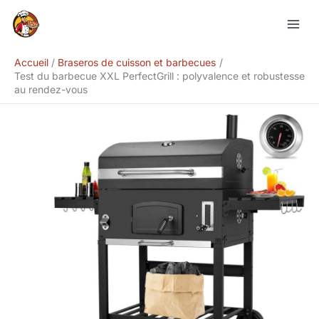
Aller
Rechercher
au
contenu
Accueil
Braseros de cuisson et barbecues
Test du barbecue XXL PerfectGrill : polyvalence et robustesse
au rendez-vous