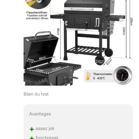
le fond peut être
utilisée pour placer
du charbon de bois
et d'autres
matériaux de
barbecue.
Facile
à ranger : la table
latérale du
barbecue au
charbon de bois
peut être pliée pour
un rangement
facile. Avant de
ranger le barbecue
dans le garage ou
Bilan du test
dans la zone des
outils, essuyez-le et
laissez-le sécher à
Avantages
l'air libre afin que
vous puissiez le
+
assez joli
préparer pour votre
+
fonctionnel
prochain barbecue.