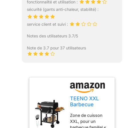
fonctionnalité et utilisation :
sécurité (gants anti-chaleur, stabilité) :
service client et suivi :
Notes des utilisateurs 3.7/5
Note de 3.7 pour 37 utilisateurs
TEENO XXL
Barbecue
Charbon de
Zone de cuisson
Bois XXL - avec
XXL, pour un
Couvercle,
barbecue familial «