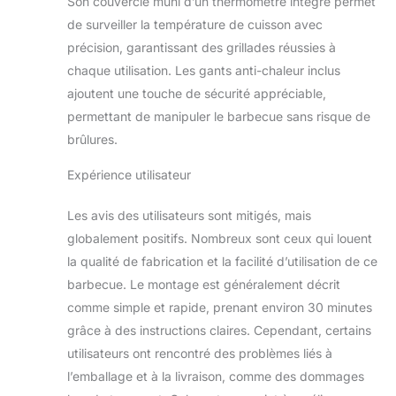
réunion familiale,
Son couvercle muni d’un thermomètre intégré permet
plus besoin de
de surveiller la température de cuisson avec
cuisiner par lots. Un
précision, garantissant des grillades réussies à
barbecue animé et
chaque utilisation. Les gants anti-chaleur inclus
festif, l’ambiance de
ajoutent une touche de sécurité appréciable,
barbecue en
extérieur est au
permettant de manipuler le barbecue sans risque de
maximum ! Design
brûlures.
8-en-1, barbecue +
fête "en un clic"：
Expérience utilisateur
Avec cheminée
(circulation de l’air
Les avis des utilisateurs sont mitigés, mais
optimisée, charbon
globalement positifs. Nombreux sont ceux qui louent
plus ardent), ouvre-
bouteilles (ouvre
la qualité de fabrication et la facilité d’utilisation de ce
instantanément vos
barbecue. Le montage est généralement décrit
bières glacées,
comme simple et rapide, prenant environ 30 minutes
parfait pour
grâce à des instructions claires. Cependant, certains
accompagner le
utilisateurs ont rencontré des problèmes liés à
barbecue), plateaux
latéraux repliables
l’emballage et à la livraison, comme des dommages
(posez