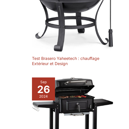
peuvent légèrement varier
frites, les sauces, les
à cendres amovible
d’un BBQ américain
en fonction des réglages
plats asiatiques et les
+ grille anti-
du moniteur ou des
délicieuses pizzas.
à la maison, et
adhésive, un tirage
conditions d’éclairage. En
surprends ta famille
cas de problème de
et un chiffonnage
qualité, n’hésitez pas à
avec ta "carte
après usage,
nous contacter et nous les
cachée" !
résoudrons correctement
cendres et graisses
dans les 24 heures.
disparaissent
facilement.Plus
besoin de lutter
contre les saletés
Test Brasero Yaheetech : chauffage
tenaces, prochain
Extérieur et Design
barbecue : on
repart direct !
Design à roulettes,
Sep
26
barbecue mobile
"partout et tout de
2024
suite"：Deux
grandes roulettes
de 15 cm en bas +
poignée latérale,
pousse-le
facilement vers le