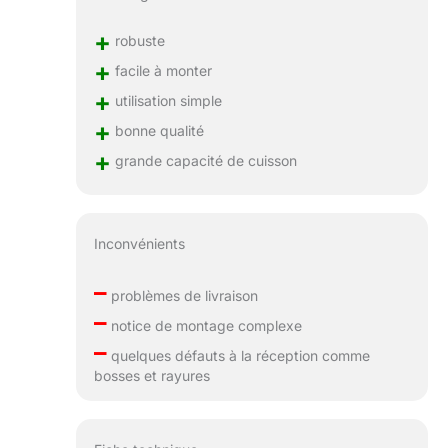
bœuf bien
aromatisées…
+
robuste
Réinvente les
+
facile à monter
saveurs "smokées"
d’un BBQ américain
+
utilisation simple
à la maison, et
+
bonne qualité
surprends ta famille
avec ta "carte
+
grande capacité de cuisson
cachée" !
Inconvénients
–
problèmes de livraison
–
notice de montage complexe
–
quelques défauts à la réception comme
bosses et rayures