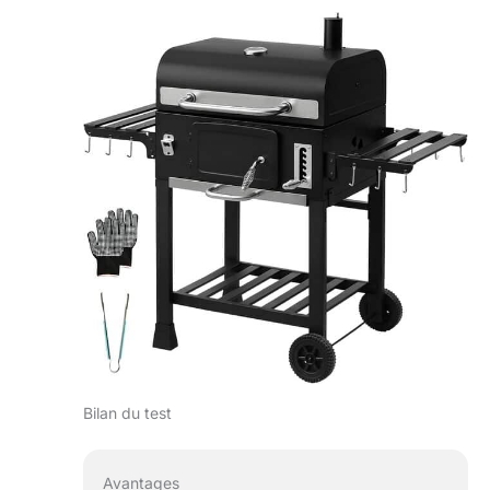
barbecue en
extérieur assurée !
2 modes : barbecue
direct + fumage,
réinvente le "soul
du BBQ américain"
à la maison：En
tant que barbecue
charbon traditionnel
(grillade rapide, jus
de viande
verrouillés) OU
fumoir pro !Ajoute
du bois de
pommier, de chêne
dans le bac à
charbon, ferme bien
le couvercle et
Bilan du test
laisse infuser.
Biltong, saumon
fumé, côtes de
Avantages