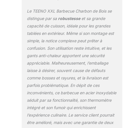
festif, l’ambiance de
barbecue en
Le TEENO XXL Barbecue Charbon de Bois se
extérieur est au
distingue par sa
robustesse
et sa grande
maximum ! Design
capacité de cuisson, idéale pour les grandes
8-en-1, barbecue +
tablées en extérieur. Même si son montage est
fête "en un clic"：
Avec cheminée
simple, la notice complexe peut prêter à
(circulation de l’air
confusion. Son utilisation reste intuitive, et les
optimisée, charbon
gants anti-chaleur apportent une sécurité
plus ardent), ouvre-
appréciable. Malheureusement, l’emballage
bouteilles (ouvre
instantanément vos
laisse à désirer, souvent cause de défauts
bières glacées,
comme bosses et rayures, et la livraison est
parfait pour
parfois problématique. En dépit de ces
accompagner le
inconvénients, ce barbecue en acier inoxydable
barbecue), plateaux
latéraux repliables
séduit par sa fonctionnalité, son thermomètre
(posez
intégré et son fumoir qui enrichissent
temporairement
l’expérience culinaire. Le service client pourrait
sauces, téléphone,
être amélioré, mais avec une garantie de deux
plus de galère),