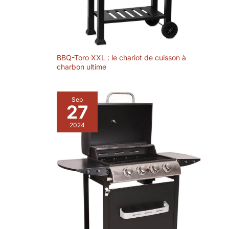
jardin, la terrasse ou
le camping !Châssis
solide et résistant,
charge maximale 50
kg (charbon +
BBQ-Toro XXL : le chariot de cuisson à
aliments sans
charbon ultime
limite).Veux
changer de vue
pour continuer à
Sep
27
griller ?Pousse et
pars, liberté
2024
barbecue en
extérieur assurée !
2 modes : barbecue
direct + fumage,
réinvente le "soul
du BBQ américain"
à la maison：En
tant que barbecue
charbon traditionnel
(grillade rapide, jus