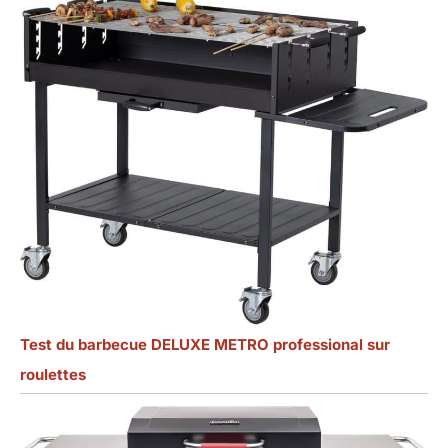
Test du barbecue DELUXE METRO professional sur
roulettes