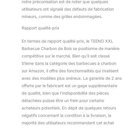
notre préconisation est de noter que quelques
Thermomètre
intégré dans le
utilisateurs ont signalé des défauts de fabrication
couvercle, affichage
mineurs, comme des grilles endommagées.
en temps réel de 50
- 400℃.Veux-tu
Rapport qualité-prix
cuire un steak
croustillant ou une
En termes de rapport qualité-prix, le TEENO XXL
saucisse à cœur
Barbecue Charbon de Bois se positionne de manière
moelleux ?Un coup
compétitive sur le marché. Bien qu’il soit classé
d’œil suffit ! Plateau
à cendres amovible
51ème dans la catégorie des barbecues à charbon
+ grille anti-
sur Amazon, il offre des fonctionnalités qui rivalisent
adhésive, un tirage
avec des modèles plus onéreux. La garantie de 2 ans
et un chiffonnage
offerte par le fabricant est un gage supplémentaire
après usage,
cendres et graisses
de qualité, bien que l’indisponibilité des pièces
disparaissent
détachées puisse être un frein pour certains
facilement.Plus
acheteurs potentiels. En dépit de quelques retours
besoin de lutter
négatifs concernant la condition à la livraison, la
contre les saletés
tenaces, prochain
majorité des utilisateurs recommandent cet achat