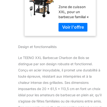
Charbon de
Zone de cuisson
Bois XXL - avec
XXL, pour un
Couvercle,
barbecue familial «
Thermomètre
tout en un » : Grille
Intégré, Gants
principale extra-
Anti-Chaleur,
large de 61,5×45,5
Cheminée,
cm + grille
Ouvre-Bouteille
supplémentaire en
& Fumoir -
Design et fonctionnalités
haut, capable de
Grand Modèle
contenir les
pour Grillades
aliments pour 10 à
Extérieures,
Le TEENO XXL Barbecue Charbon de Bois se
15 personnes d’un
Partis et Famille
distingue par son design robuste et fonctionnel.
seul coup ! Vous
Conçu en acier inoxydable, il promet une durabilité à
pouvez y disposer
toute épreuve, résistant aux intempéries et à la
librement des
steaks, brochettes
chaleur intense des grillades. Ses dimensions
d’agneau, poivrons
imposantes de 20 x 61,5 x 113,5 cm en font un choix
et maïs. Que ce soit
idéal pour les amateurs de barbecue en plein air, qu’il
pour une fête entre
s’agisse de fêtes familiales ou de réunions entre amis.
amis ou une