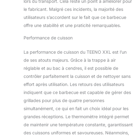
lors du transport. Cela reste un point à améliorer pour
temporairement
le fabricant. Malgré ces incidents, la majorité des
sauces, téléphone,
utilisateurs s’accordent sur le fait que ce barbecue
plus de galère),
crochets (pinces,
offre une stabilité et une praticité remarquables.
brosses à portée de
main), et gants
Performance de cuisson
anti-chaleur offerts
! Duallumage du feu
La performance de cuisson du TEENO XXL est l’un
à la dégustation, du
de ses atouts majeurs. Grâce à la trappe à air
barbecue à l’apéritif,
réglable et au bac à cendres, il est possible de
un seul équipement
contrôler parfaitement la cuisson et de nettoyer sans
répond à tous les
besoins d’une fête
effort après utilisation. Les retours des utilisateurs
en extérieur !
indiquent que ce barbecue est capable de gérer des
Contrôle précis de
grillades pour plus de quatre personnes
température +
simultanément, ce qui en fait un choix idéal pour les
nettoyage ultra-
rapide, même les
grandes réceptions. Le thermomètre intégré permet
débutants
de maintenir une température constante, garantissant
deviennent "maîtres
des cuissons uniformes et savoureuses. Néanmoins,
du barbecue"：