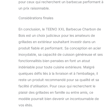
barbecue : on
pour ceux qui recherchent un barbecue performant à
repart direct !
un prix raisonnable.
Design à roulettes,
barbecue mobile
Considérations finales
"partout et tout de
suite"：Deux
En conclusion, le TEENO XXL Barbecue Charbon de
grandes roulettes
Bois est un choix judicieux pour les amateurs de
de 15 cm en bas +
poignée latérale,
grillades en extérieur souhaitant investir dans un
pousse-le
produit fiable et performant. Sa conception en acier
facilement vers le
inoxydable, sa capacité de cuisson généreuse et ses
jardin, la terrasse ou
fonctionnalités bien pensées en font un atout
le camping !Châssis
solide et résistant,
indéniable pour toute cuisine extérieure. Malgré
charge maximale 50
quelques défis liés à la livraison et à l’emballage, il
kg (charbon +
reste un produit recommandé pour sa qualité et sa
aliments sans
facilité d’utilisation. Pour ceux qui recherchent le
limite).Veux
changer de vue
plaisir des grillades en famille ou entre amis, ce
pour continuer à
modèle pourrait bien devenir un incontournable de
griller ?Pousse et
vos étés.
pars, liberté