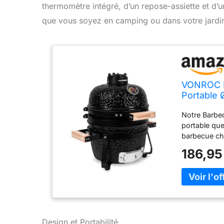
thermomètre intégré, d’un repose-assiette et d’u
que vous soyez en camping ou dans votre jardi
VONROC B
Portable 
Charbon d
Notre Barbe
Support, 
portable que
barbecue ch
vous permet d
186,95
en camping 
barbecue ka
mais aussi f
peut suréle
maximum. De 
personnes (2
cm de diamèt
Design et Portabilité