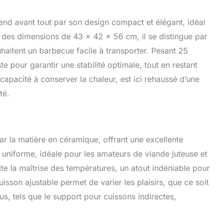
e souple facile à ouvrir et à fermer. Grâce à l'aération en
as ainsi qu'au thermomètre placé sur le couvercle, vous
 avant tout par son design compact et élégant, idéal
r régler sa température. Enfin, sa conception en céramique
c des dimensions de 43 x 42 x 56 cm, il se distingue par
léchit la chaleur pour une cuisson homogène et de
réparations Plus de Détails - Dotée d'une grille en acier
uhaitent un barbecue facile à transporter. Pesant 25
t d'un couvercle anti-pluie, le barbecue portable est
 pour garantir une stabilité optimale, tout en restant
ayons du soleil et de la pluie, peu importe le lieu ou la
n, ce barbecue au charbon de bois est livré avec un
apacité à conserver la chaleur, est ici rehaussé d’une
tte en acier inoxydable qui sert d'écran thermique et de
té.
re vos aliments et le charbon de bois Le Choix du Meilleur
ROC développe toute une gamme d'outils et d’accessoires
 de haute qualité. Ses spécialistes et ingénieurs conçoivent
 aux Pays-Bas en respectant des normes de qualité
r la matière en céramique, offrant une excellente
es le bon choix et réalisez vos travaux en toute sécurité !
 uniforme, idéale pour les amateurs de viande juteuse et
ite la maîtrise des températures, un atout indéniable pour
uisson ajustable permet de varier les plaisirs, que ce soit
lus, tels que le support pour cuissons indirectes,