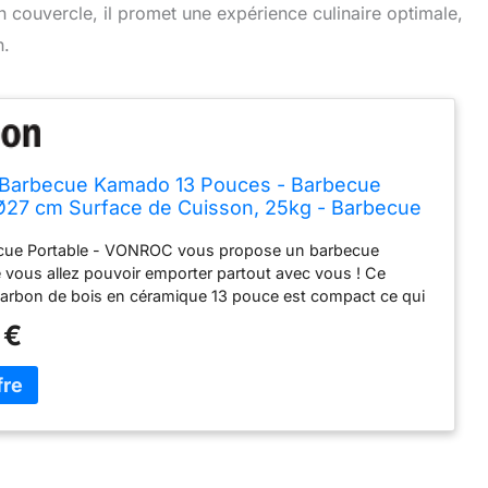
n couvercle, il promet une expérience culinaire optimale,
n.
arbecue Kamado 13 Pouces - Barbecue
Ø27 cm Surface de Cuisson, 25kg - Barbecue
e Bois en Céramique Modèle à Poser – Avec
cue Portable - VONROC vous propose un barbecue
Thermomètre, Repose Assiette & Couvercle
 vous allez pouvoir emporter partout avec vous ! Ce
arbon de bois en céramique 13 pouce est compact ce qui
e l'utiliser partout : dans votre jardin, sur votre balcon,
 €
ou bien même sur un bateau Conception Idéale - Le
mado 13 pouces est facile à poser grâce à son support
acile à déplacer grâce à ses deux poignées. Son support
ver votre barbecue en céramique à une hauteur de 75 cm
plus, il vous offre la possibilité de cuisiner pour plusieurs
 à 3 personnes) puisqu'il a une surface de cuisson de 27
re Praticité Maximale - Notre barbecue portable est doté