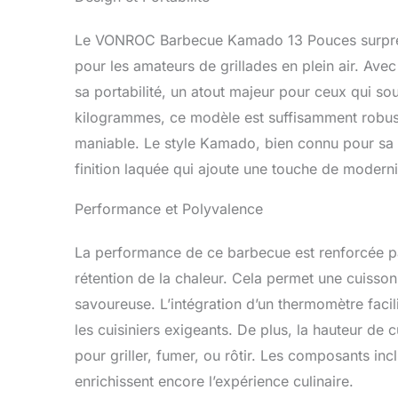
d'un couvercl
haut et en b
Le VONROC Barbecue Kamado 13 Pouces surprend
allez pouvoi
pour les amateurs de grillades en plein air. Ave
isole et réf
délicieuses p
sa portabilité, un atout majeur pour ceux qui so
inoxydable e
kilogrammes, ce modèle est suffisamment robuste
protégé des r
saison. Enfi
maniable. Le style Kamado, bien connu pour sa c
repose-assie
finition laquée qui ajoute une touche de moderni
barrière ent
Outil - VON
Performance et Polyvalence
de bricolage
les produits
La performance de ce barbecue est renforcée pa
élevées. Fait
rétention de la chaleur. Cela permet une cuisson
savoureuse. L’intégration d’un thermomètre facil
les cuisiniers exigeants. De plus, la hauteur de c
pour griller, fumer, ou rôtir. Les composants inc
enrichissent encore l’expérience culinaire.