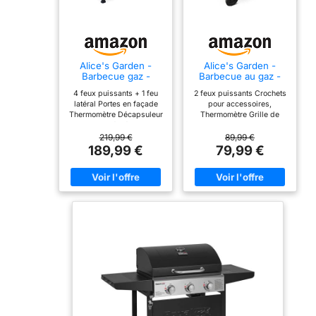
Alice's Garden -
Alice's Garden -
Barbecue gaz -
Barbecue au gaz -
Treville - Barbecue 4
Aramis - Cuisine
4 feux puissants + 1 feu
2 feux puissants Crochets
brûleurs + 1 feu
extérieure 2 brûleurs
latéral Portes en façade
pour accessoires,
latéral noir. avec
avec tablettes
Thermomètre Décapsuleur
Thermomètre Grille de
thermomètre
latérales et
intégré
maintien au chaud Ce
thermomètre
produit est constitué d'un
219,99 €
89,99 €
seul carton ;
189,99 €
79,99 €