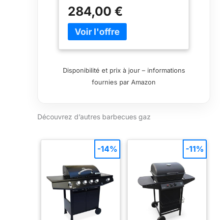
entonnoir pour direct et indirect
284,00 €
griller Boule et grille en porcelaine
maillierte nylonverstärkter en
plastique encastrable 2 plateaux
latéraux amovibles
Disponibilité et prix à jour – informations
fournies par Amazon
Découvrez d’autres barbecues gaz
-14%
-11%