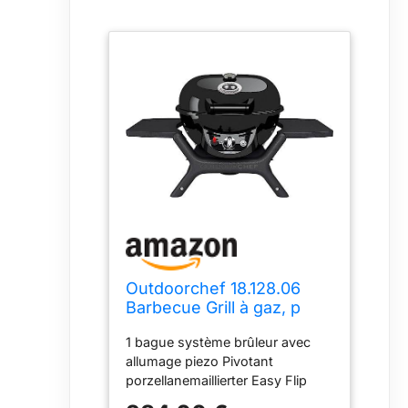
Outdoorchef 18.128.06
Barbecue Grill à gaz, p
420 g Mini Chef, 78 x 53 x
1 bague système brûleur avec
43 cm, Noir
allumage piezo Pivotant
porzellanemaillierter Easy Flip
entonnoir pour direct et indirect