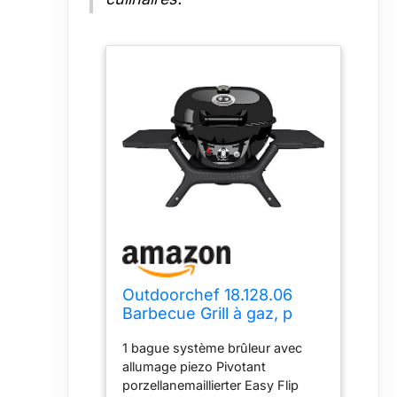
Outdoorchef 18.128.06
Barbecue Grill à gaz, p
420 g Mini Chef, 78 x 53 x
1 bague système brûleur avec
43 cm, Noir
allumage piezo Pivotant
porzellanemaillierter Easy Flip