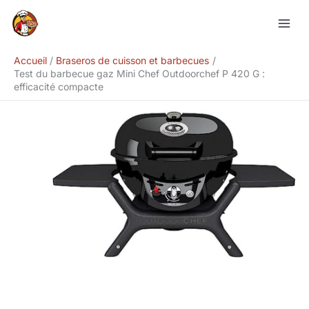
Aller
Rechercher
au
contenu
Accueil
Braseros de cuisson et barbecues
Test du barbecue gaz Mini Chef Outdoorchef P 420 G :
efficacité compacte