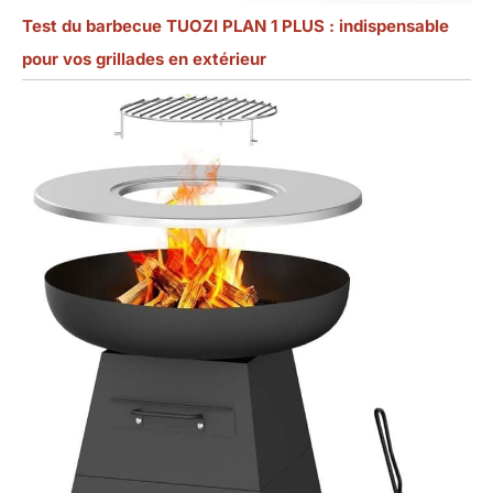
Test du barbecue TUOZI PLAN 1 PLUS : indispensable
pour vos grillades en extérieur