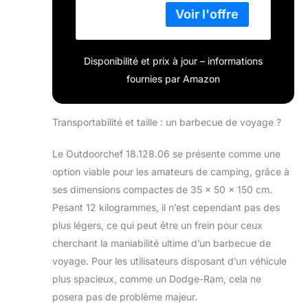
Easy Flip entonnoir
pour direct et
indirect griller Boule
et grille en
Disponibilité et prix à jour – informations
porcelaine maillierte
nylonverstärkter en
fournies par Amazon
plastique
encastrable 2
plateaux latéraux
Transportabilité et taille : un barbecue de voyage ?
amovibles
Le Outdoorchef 18.128.06 se présente comme une
option viable pour les amateurs de camping, grâce à
ses dimensions compactes de 35 x 50 x 150 cm.
Pesant 12 kilogrammes, il n’est cependant pas des
plus légers, ce qui peut être un frein pour ceux
cherchant la maniabilité ultime d’un barbecue de
voyage. Pour les utilisateurs disposant d’un véhicule
plus spacieux, comme un Dodge-Ram, cela ne
posera pas de problème majeur.