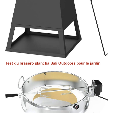
Test du braséro plancha Bali Outdoors pour le jardin