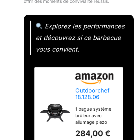
offrir des moments de convivialité réussis.
Explorez les performances
et découvrez si ce barbecue
vous convient.
Outdoorchef
18.128.06
Barbecue Grill
1 bague système
à gaz, p 420 g
brûleur avec
Mini Chef, 78 x
allumage piezo
53 x 43 cm,
Pivotant
Noir
284,00 €
porzellanemaillierter