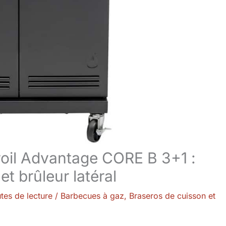
oil Advantage CORE B 3+1 :
t brûleur latéral
tes de lecture
/
Barbecues à gaz
,
Braseros de cuisson et