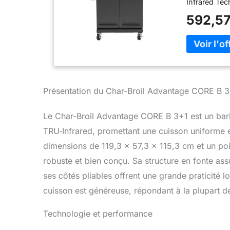
Infrared Tec
toute la gril
592,57
juteuses. Br
sauces ou cu
disposerez d
acier inoxy
de piquant: 
inoxydable 
vous procur
Présentation du Char-Broil Advantage CORE B 
gaz. L'allum
sécurité: Le
Le Char-Broil Advantage CORE B 3+1 est un barb
chaque brûle
TRU‑Infrared, promettant une cuisson uniforme e
simple press
outil ! Des g
dimensions de 119,3 x 57,3 x 115,3 cm et un po
grilles en f
robuste et bien conçu. Sa structure en fonte ass
des lignes d
résistantes à
ses côtés pliables offrent une grande praticité l
cuisson est généreuse, répondant à la plupart de
Technologie et performance