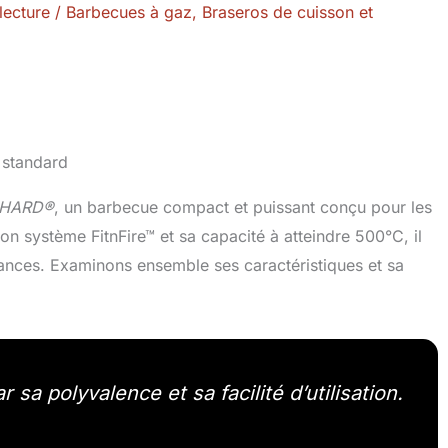
lecture
/
Barbecues à gaz
,
Braseros de cuisson et
RNHARD®
, un barbecue compact et puissant conçu pour les
n système FitnFire™ et sa capacité à atteindre 500°C, il
tances. Examinons ensemble ses caractéristiques et sa
.
a polyvalence et sa facilité d’utilisation.