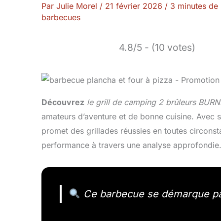
Par
Julie Morel
/
21 février 2026
/
3 minutes de 
barbecues
4.8/5 - (10 votes)
Découvrez
le grill de camping 2 brûleurs BU
amateurs d’aventure et de bonne cuisine. Avec so
promet des grillades réussies en toutes circons
performance à travers une analyse approfondie
Ce barbecue se démarque par s