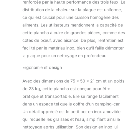
renforcée par la haute performance des trois feux. La
Norme CE, cette
distribution de la chaleur sur la plaque est uniforme,
plancha est
ce qui est crucial pour une cuisson homogène des
composée d'un
allumage piezzo
aliments. Les utilisateurs mentionnent la capacité de
électronique, d'un
cette plancha à cuire de grandes pièces, comme des
caisson en inox et
côtes de bœuf, avec aisance. De plus, l’entretien est
d'une plaque de
facilité par le matériau inox, bien qu’il faille démonter
cuisson en inox de
5 mm d'épaisseur.
la plaque pour un nettoyage en profondeur.
Conception et
fabrication
Ergonomie et design
française : l'équipe
de Plancha TONIO
Avec des dimensions de 75 x 50 x 21 cm et un poids
imagine, teste et
de 23 kg, cette plancha est conçue pour être
fabrique ses
pratique et transportable. Elle se range facilement
produits sur le sol
dans un espace tel que le coffre d’un camping-car.
français, au sein de
ses ateliers situés
Un détail apprécié est le petit pot en inox amovible
près de Dax dans
qui recueille les graisses et l’eau, simplifiant ainsi le
les landes (40).
nettoyage après utilisation. Son design en inox lui