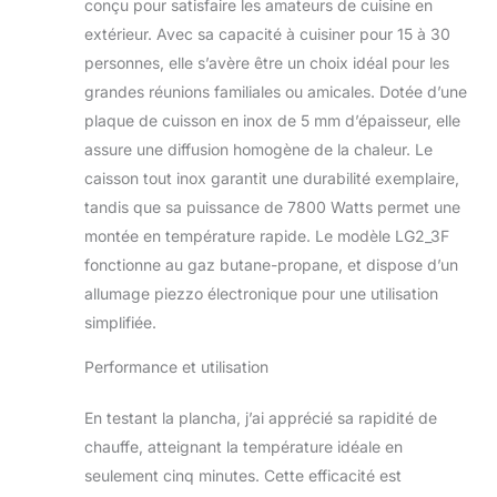
son temps de
conçu pour satisfaire les amateurs de cuisine en
chauffe rapide de
extérieur. Avec sa capacité à cuisiner pour 15 à 30
moins de 10
personnes, elle s’avère être un choix idéal pour les
minutes et sa
grandes réunions familiales ou amicales. Dotée d’une
grande facilité
plaque de cuisson en inox de 5 mm d’épaisseur, elle
d'entretien, cette
plancha convient à
assure une diffusion homogène de la chaleur. Le
une utilisation
caisson tout inox garantit une durabilité exemplaire,
quotidienne. Une
tandis que sa puissance de 7800 Watts permet une
plancha familiale :
montée en température rapide. Le modèle LG2_3F
assez grande pour
cuisiner pour 15 à
fonctionne au gaz butane-propane, et dispose d’un
30 personnes, cette
allumage piezzo électronique pour une utilisation
plancha utilisable à
simplifiée.
l'extérieur présente
une zone de
Performance et utilisation
cuisson de 74 x 40
cm pour saisir les
En testant la plancha, j’ai apprécié sa rapidité de
aliments de 110° à
chauffe, atteignant la température idéale en
330 °C. SÉCURITÉ
ET SOLIDITɠ :
seulement cinq minutes. Cette efficacité est
Conçue selon la