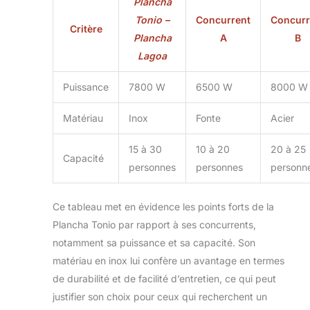
Plancha
Tonio –
Concurrent
Concurr
Critère
Plancha
A
B
Lagoa
Puissance
7800 W
6500 W
8000 W
Matériau
Inox
Fonte
Acier
15 à 30
10 à 20
20 à 25
Capacité
personnes
personnes
personn
Ce tableau met en évidence les points forts de la
Plancha Tonio par rapport à ses concurrents,
notamment sa puissance et sa capacité. Son
matériau en inox lui confère un avantage en termes
de durabilité et de facilité d’entretien, ce qui peut
justifier son choix pour ceux qui recherchent un