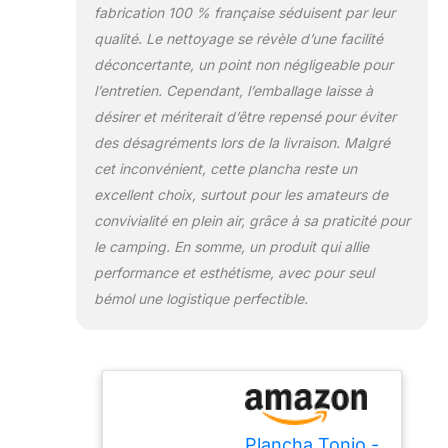
électronique, d'un
fabrication 100 % française séduisent par leur
caisson en inox et
qualité. Le nettoyage se révèle d’une facilité
d'une plaque de
déconcertante, un point non négligeable pour
cuisson en inox de
5 mm d'épaisseur.
l’entretien. Cependant, l’emballage laisse à
Conception et
désirer et mériterait d’être repensé pour éviter
fabrication
des désagréments lors de la livraison. Malgré
française : l'équipe
cet inconvénient, cette plancha reste un
de Plancha TONIO
excellent choix, surtout pour les amateurs de
imagine, teste et
fabrique ses
convivialité en plein air, grâce à sa praticité pour
produits sur le sol
le camping. En somme, un produit qui allie
français, au sein de
performance et esthétisme, avec pour seul
ses ateliers situés
bémol une logistique perfectible.
près de Dax dans
les landes (40).
Plancha Tonio -