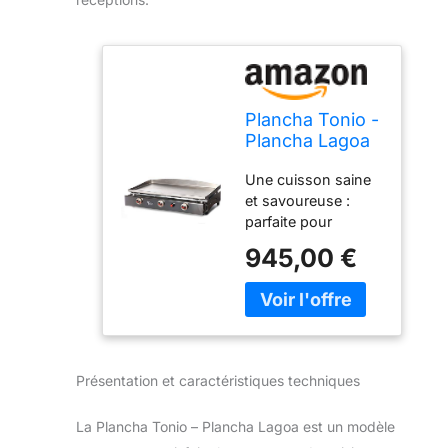
Plancha Tonio -
Plancha Lagoa
15 à 30
Une cuisson saine
personnes -
et savoureuse :
Gaz butane
parfaite pour
propane -
cuisiner sans ajout
Plaque de
945,00 €
de matière grasse,
cuisson inox
cette plancha
5mm – Caisson
permet de
Tout Inox –
conserver toutes
7800 W -
les saveurs de vos
Allumage
viandes, poissons,
piezzo
Présentation et caractéristiques techniques
crustacés, légumes,
électronique -
fruits, etc.. Pratique
Fabrication 100
La Plancha Tonio – Plancha Lagoa est un modèle
au quotidien : avec
% Française