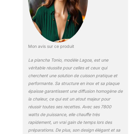
d'entretien, cette
plancha convient à
une utilisation
quotidienne. Une
plancha familiale :
assez grande pour
cuisiner pour 15 à
Mon avis sur ce produit
30 personnes, cette
plancha utilisable à
La plancha Tonio, modèle Lagoa, est une
l'extérieur présente
une zone de
véritable réussite pour celles et ceux qui
cuisson de 74 x 40
cherchent une solution de cuisson pratique et
cm pour saisir les
performante. Sa structure en inox et sa plaque
aliments de 110° à
épaisse garantissent une diffusion homogène de
330 °C. SÉCURITÉ
ET SOLIDITɠ :
la chaleur, ce qui est un atout majeur pour
Conçue selon la
réussir toutes ses recettes. Avec ses 7800
Norme CE, cette
watts de puissance, elle chauffe très
plancha est
rapidement, un vrai gain de temps lors des
composée d'un
allumage piezzo
préparations. De plus, son design élégant et sa