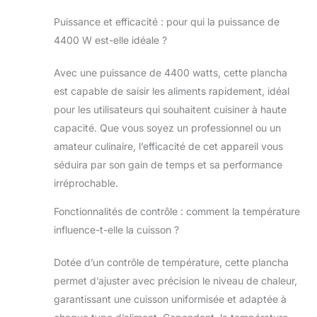
Commodité – pare-
Puissance et efficacité : pour qui la puissance de
projection et
collecteur de
4400 W est-elle idéale ?
graisse pour un
travail propre et
Avec une puissance de 4400 watts, cette plancha
agréable Durabilité
est capable de saisir les aliments rapidement, idéal
– appareil doté
pour les utilisateurs qui souhaitent cuisiner à haute
d'une finition de
capacité. Que vous soyez un professionnel ou un
qualité, d'une
enveloppe en acier
amateur culinaire, l’efficacité de cet appareil vous
inoxydable et d'une
séduira par son gain de temps et sa performance
plaque de cuisson
irréprochable.
en fer
Fonctionnalités de contrôle : comment la température
influence-t-elle la cuisson ?
Dotée d’un contrôle de température, cette plancha
permet d’ajuster avec précision le niveau de chaleur,
garantissant une cuisson uniformisée et adaptée à