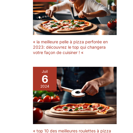
« la meilleure pelle à pizza perforée en
2023: découvrez le top qui changera
votre façon de cuisiner ! «
Juil
6
2024
« top 10 des meilleures roulettes à pizza