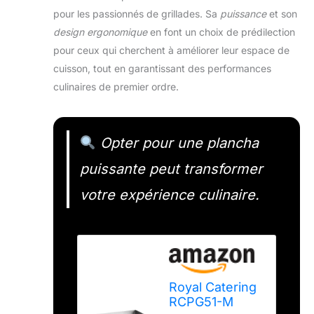
pour les passionnés de grillades. Sa
puissance
et son
design ergonomique
en font un choix de prédilection
pour ceux qui cherchent à améliorer leur espace de
cuisson, tout en garantissant des performances
culinaires de premier ordre.
Opter pour une plancha
puissante peut transformer
votre expérience culinaire.
Royal Catering
RCPG51-M