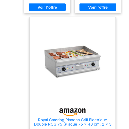
Extérieur
ambulante Performances –
stabilité de la température
puissance de 4 400 W et
(max 300°C) Dimensions
plage de température de
60 x 52 x 28 cm
50 - 300 °C Équipement
professionnel – cuisson
optimale assurée par un
thermostat entièrement
automatique Commodité –
pare-projection et
collecteur de graisse pour
un travail propre et
agréable Durabilité –
appareil doté d'une
finition de qualité, d'une
enveloppe en acier
inoxydable et d'une
plaque de cuisson en
Fonte de fer
Royal Catering Plancha Grill Électrique
Double RCG 75 (Plaque 75 x 40 cm, 2 x 3
200 W, Surface de Cuisson Lisse, 2 Zones