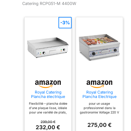
Catering RCPG51-M 4400W
Durabilité – appareil doté d'une
finition de qualité, d'une
enveloppe en acier inoxydable et
-3%
d'une plaque de cuisson en fer
Royal Catering
Royal Catering
Plancha électrique
Plancha Electrique
professionnelle 727
RCG 60 (longueur 60
Flexibilité – plancha dotée
pour un usage
x 420 mm 2 4 400
cm, 2 x 3.200 W,
d'une plaque lisse, idéale
professionnel dans la
W À Poser Plaque de
lisse, protection
pour une variété de plats,
gastronomie Voltage 220 V
cuisson Pour
antiéclaboussures,
qui convient tant aux
- Deux résistances
restaurant
dispositif
restaurants et aux
efficace avec une
239,00 €
Commerciale pour
d'écoulement)
275,00 €
snackbars qu'aux
puissance de 2 x 3,2 kW
232,00 €
barbecue, snack-bar,
camions de vente
Contrôle automatique de la