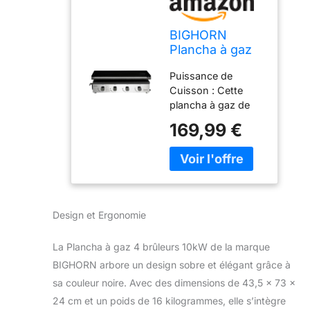
BIGHORN
Plancha à gaz
de 10kw,Grande
Puissance de
surface de
Cuisson : Cette
cuisson avec 4
plancha à gaz de
brûleurs
qualité supérieure
individuels，
169,99 €
offre une puissance
Plancha
de cuisson totale
portable et
de 10 kW, répartie
extérieur
sur 4 brûleurs
individuels. Surface
de Cuisson
Design et Ergonomie
Généreuse : Avec
sa grande surface
La Plancha à gaz 4 brûleurs 10kW de la marque
de cuisson noir, elle
permet de préparer
BIGHORN arbore un design sobre et élégant grâce à
de grandes
sa couleur noire. Avec des dimensions de 43,5 x 73 x
quantités
24 cm et un poids de 16 kilogrammes, elle s’intègre
d'aliments en une