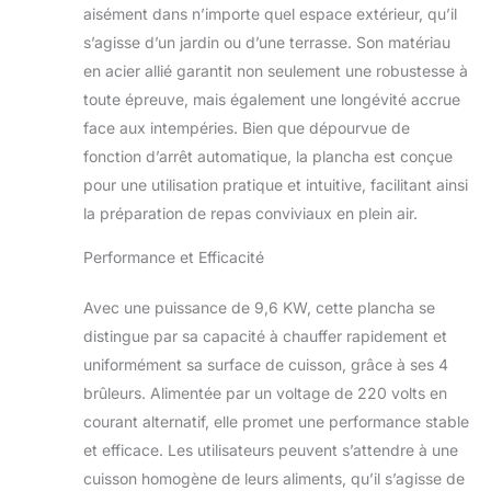
aisément dans n’importe quel espace extérieur, qu’il
seule fois. Contrôle
s’agisse d’un jardin ou d’une terrasse. Son matériau
Précis : Chaque
brûleur est équipé
en acier allié garantit non seulement une robustesse à
d'un bouton de
toute épreuve, mais également une longévité accrue
commande
face aux intempéries. Bien que dépourvue de
individuel pour un
fonction d’arrêt automatique, la plancha est conçue
réglage facile de la
température selon
pour une utilisation pratique et intuitive, facilitant ainsi
vos besoins.
la préparation de repas conviviaux en plein air.
Construction
Robuste : Fabriquée
Performance et Efficacité
avec des matériaux
de haute qualité,
Avec une puissance de 9,6 KW, cette plancha se
cette plancha est
distingue par sa capacité à chauffer rapidement et
conçue pour
uniformément sa surface de cuisson, grâce à ses 4
résister aux
rigueurs d'une
brûleurs. Alimentée par un voltage de 220 volts en
utilisation intensive.
courant alternatif, elle promet une performance stable
Polyvalente : Idéale
et efficace. Les utilisateurs peuvent s’attendre à une
pour la cuisson de
cuisson homogène de leurs aliments, qu’il s’agisse de
viandes, poissons,