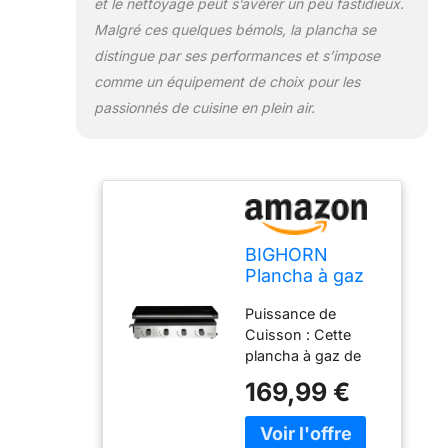
et le nettoyage peut s’avérer un peu fastidieux.
viandes, poissons,
légumes et bien
Malgré ces quelques bémols, la plancha se
plus encore, elle
distingue par ses performances et s’impose
s'adapte à tous vos
comme un équipement de choix pour les
plats préférés.
passionnés de cuisine en plein air.
BIGHORN
Plancha à gaz
de 10kw,Grande
Puissance de
surface de
Cuisson : Cette
cuisson avec 4
plancha à gaz de
brûleurs
qualité supérieure
individuels，
169,99 €
offre une puissance
Plancha
de cuisson totale
portable et
de 10 kW, répartie
extérieur