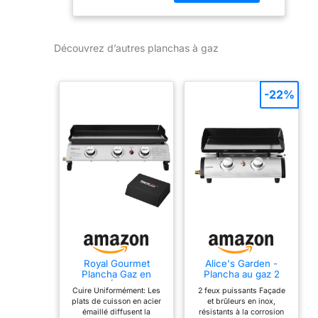
sur 4 brûleurs
individuels. Surface
de Cuisson
Découvrez d’autres planchas à gaz
Généreuse : Avec
sa grande surface
de cuisson noir, elle
-22%
permet de préparer
de grandes
quantités
d'aliments en une
seule fois. Contrôle
Précis : Chaque
brûleur est équipé
d'un bouton de
commande
individuel pour un
réglage facile de la
température selon
Royal Gourmet
Alice's Garden -
Plancha Gaz en
Plancha au gaz 2
vos besoins.
Acier Émaillé, 3
brûleurs - Porthos -
Cuire Uniformément: Les
2 feux puissants Façade
Construction
Brûleurs Puissance
5 KW. Barbecue.
plats de cuisson en acier
et brûleurs en inox,
7.5kW, Surface
Cuisine extérieure.
Robuste : Fabriquée
émaillé diffusent la
résistants à la corrosion
Cuisson 63,5 x 36,5
Plaque émaillée.