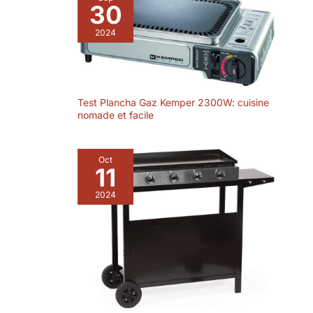
Housse Incluse: Assure une protection et prolonger
30
sa durée de vie.
2024
Test Plancha Gaz Kemper 2300W: cuisine
nomade et facile
Oct
11
2024