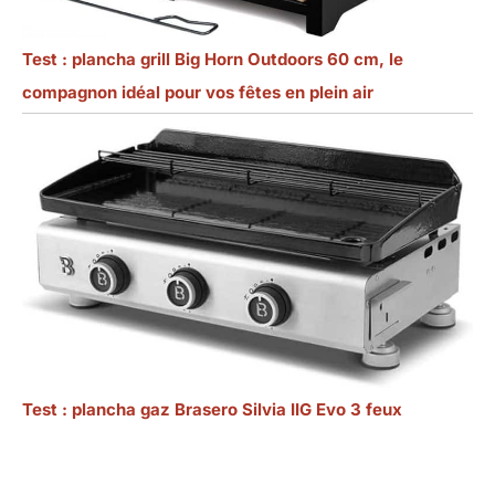
Test : plancha grill Big Horn Outdoors 60 cm, le
compagnon idéal pour vos fêtes en plein air
Test : plancha gaz Brasero Silvia IIG Evo 3 feux