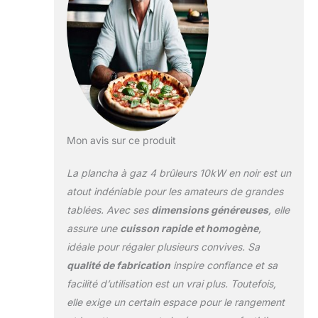
d'aliments en une
seule fois. Contrôle
Précis : Chaque
brûleur est équipé
d'un bouton de
commande
individuel pour un
réglage facile de la
température selon
Mon avis sur ce produit
vos besoins.
Construction
La plancha à gaz 4 brûleurs 10kW en noir est un
Robuste : Fabriquée
avec des matériaux
atout indéniable pour les amateurs de grandes
de haute qualité,
tablées. Avec ses
dimensions généreuses
, elle
cette plancha est
assure une
cuisson rapide et homogène
,
conçue pour
idéale pour régaler plusieurs convives. Sa
résister aux
rigueurs d'une
qualité de fabrication
inspire confiance et sa
utilisation intensive.
facilité d’utilisation est un vrai plus. Toutefois,
Polyvalente : Idéale
elle exige un certain espace pour le rangement
pour la cuisson de