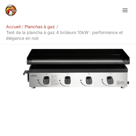
Aller
Rechercher
au
contenu
Accueil
Planchas à gaz
Test de la plancha à gaz 4 brûleurs 10kW : performance et
élégance en noir