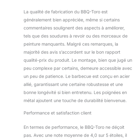
63,5 x 14,5 cm,
vous pouvez garder
La qualité de fabrication du BBQ-Toro est
vos aliments au
généralement bien appréciée, même si certains
chaud ou
commentaires soulignent des aspects à améliorer,
simplement
chauffer des
tels que des soudures à revoir ou des morceaux de
accompagnements
peinture manquants. Malgré ces remarques, la
comme du pain.
majorité des avis s’accordent sur le bon rapport
Pratique : les
qualité-prix du produit. Le montage, bien que jugé un
grandes surfaces
peu complexe par certains, demeure accessible avec
de rangement vous
offrent beaucoup
un peu de patience. Le barbecue est conçu en acier
d'espace pour
allié, garantissant une certaine robustesse et une
ranger la vaisselle et
bonne longévité si bien entretenu. Les poignées en
les accessoires de
métal ajoutent une touche de durabilité bienvenue.
barbecue, tels que
les grillades, les
Performance et satisfaction client
couverts et le
charbon. Pour
économiser de
En termes de performance, le BBQ-Toro ne déçoit
l'espace, vous
pas. Avec une note moyenne de 4,0 sur 5 étoiles, il