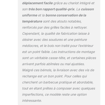
vos aliments. Plus
déplacement facile
grâce au chariot intégré et
jamais de steak
son
très bon rapport qualité-prix
. La
cuisson
brûlé. Grille de
uniforme
et la
bonne conservation de la
cuisson : les grilles
chromées vous
température
sont des atouts notables,
permettent
renforcés par des grilles faciles à nettoyer.
d'obtenir les
Cependant, la qualité de fabrication laisse à
meilleurs résultats
désirer avec des soudures et une peinture
de cuisson et sont
faciles à nettoyer.
médiocres, et le bois non traité pour l’extérieur
Grâce à la grille de
est un point faible. Les instructions de montage
réchauffement de
sont un véritable casse-tête, et certaines pièces
63,5 x 14,5 cm,
arrivent parfois abîmées ou mal ajustées.
vous pouvez garder
vos aliments au
Malgré ces bémols, la livraison avec des vis de
chaud ou
rechange est un bon point. Pour celles qui
simplement
cherchent un barbecue pratique et abordable,
chauffer des
tout en étant prêtes à composer avec quelques
accompagnements
comme du pain.
imperfections, ce modèle reste une option
Pratique : les
intéressante.
grandes surfaces