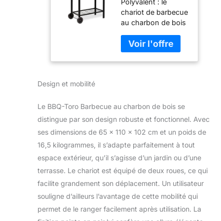
Polyvalent : le
bois avec
chariot de barbecue
couvercle -
au charbon de bois
Diamètre : 80 x
BBQ-Toro est
(L) 42 cm -
adapté pour les
Chariot de
différentes
barbecue au
possibilités de
charbon de
barbecue. Que ce
bois de qualité
Design et mobilité
soit pour griller
supérieure -
directement ou
Avec
indirectement,
thermomètre,
Le BBQ-Toro Barbecue au charbon de bois se
fumer, cuire, cuire
grille de
distingue par son design robuste et fonctionnel. Avec
au four ou garder
maintien au
ses dimensions de 65 x 110 x 102 cm et un poids de
au chaud, ce
chaud
16,5 kilogrammes, il s’adapte parfaitement à tout
chariot de barbecue
relève tous les
espace extérieur, qu’il s’agisse d’un jardin ou d’une
défis. Réglable :
terrasse. Le chariot est équipé de deux roues, ce qui
avec les fentes
facilite grandement son déplacement. Un utilisateur
d'aération dans le
souligne d’ailleurs l’avantage de cette mobilité qui
couvercle et le
corps du barbecue,
permet de le ranger facilement après utilisation. La
une ventilation