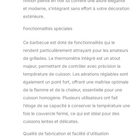
finition peinte en noir lui confère une allure élégante
suffisante est
et moderne, s’intégrant sans effort à votre décoration
assurée. En outre,
extérieure.
vous pouvez lire la
température à tout
Fonctionnalités spéciales
moment via le
thermomètre. Cela
Ce barbecue est doté de fonctionnalités qui le
empêche la
surchauffe et la
rendent particulièrement attrayant pour les amateurs
carbonisation de
de grillades. Le thermomètre intégré est un atout
vos aliments. Plus
majeur, permettant de contrôler avec précision la
jamais de steak
température de cuisson. Les aérations réglables sont
brûlé. Grille de
cuisson : les grilles
également un point fort, offrant une maîtrise optimale
chromées vous
de la flamme et de la chaleur, essentielle pour une
permettent
cuisson homogène. Plusieurs utilisateurs ont fait
d'obtenir les
l’éloge de sa capacité à conserver la température une
meilleurs résultats
fois le couvercle fermé, ce qui est idéal pour des
de cuisson et sont
faciles à nettoyer.
cuissons lentes et délicates.
Grâce à la grille de
réchauffement de
Qualité de fabrication et facilité d’utilisation