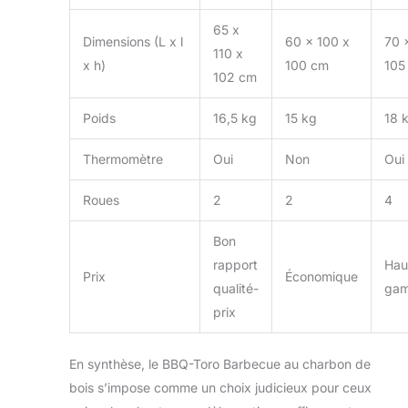
65 x
Dimensions (L x l
60 x 100 x
70 
110 x
x h)
100 cm
105
102 cm
Poids
16,5 kg
15 kg
18 
Thermomètre
Oui
Non
Oui
Roues
2
2
4
Bon
rapport
Hau
Prix
Économique
qualité-
ga
prix
En synthèse, le BBQ-Toro Barbecue au charbon de
bois s’impose comme un choix judicieux pour ceux