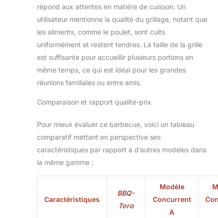
pouvez retirer la
répond aux attentes en matière de cuisson. Un
tablette avant.
utilisateur mentionne la qualité du grillage, notant que
Mobile : grâce aux
les aliments, comme le poulet, sont cuits
roues montées, le
chariot de barbecue
uniformément et restent tendres. La taille de la grille
peut être rangé en
est suffisante pour accueillir plusieurs portions en
un tour de main
même temps, ce qui est idéal pour les grandes
pour économiser de
réunions familiales ou entre amis.
l'espace. Les 2
roues extra larges
Comparaison et rapport qualité-prix
permettent un
déplacement facile.
Pour mieux évaluer ce barbecue, voici un tableau
comparatif mettant en perspective ses
caractéristiques par rapport à d’autres modèles dans
la même gamme :
Modèle
M
BBQ-
Caractéristiques
Concurrent
Con
Toro
A