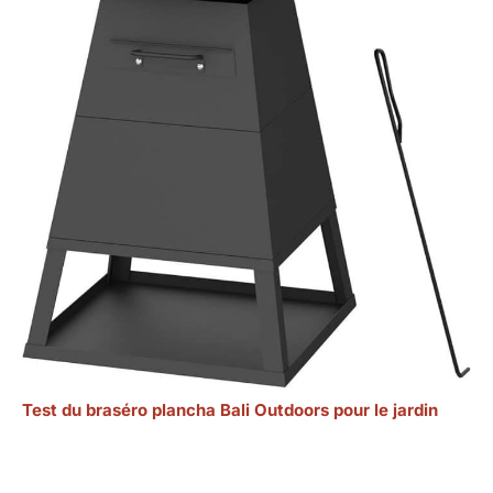
Test du braséro plancha Bali Outdoors pour le jardin