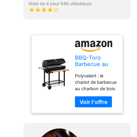
Note de 4 pour 946 utilisateurs
BBQ-Toro
Barbecue au
charbon de
Polyvalent : le
bois avec
chariot de barbecue
couvercle -
au charbon de bois
Diamètre : 80 x
BBQ-Toro est
(L) 42 cm -
adapté pour les
Chariot de
différentes
barbecue au
possibilités de
charbon de
barbecue. Que ce
bois de qualité
soit pour griller
supérieure -
directement ou
Avec