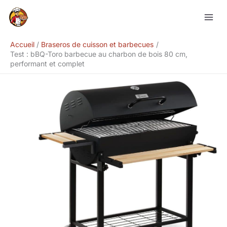
Aller
Rechercher
au
contenu
Accueil
Braseros de cuisson et barbecues
Test : bBQ-Toro barbecue au charbon de bois 80 cm,
performant et complet