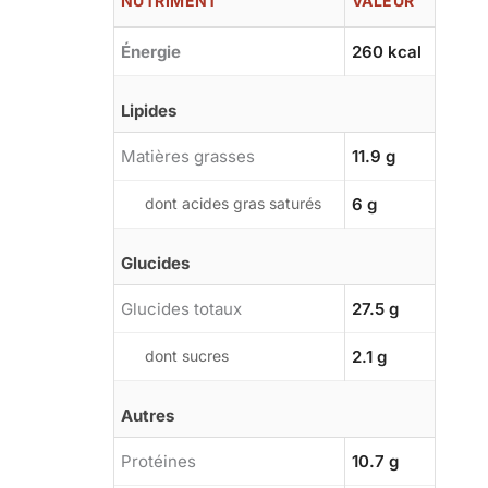
NUTRIMENT
VALEUR
Énergie
260 kcal
Lipides
Matières grasses
11.9 g
dont acides gras saturés
6 g
Glucides
Glucides totaux
27.5 g
dont sucres
2.1 g
Autres
Protéines
10.7 g