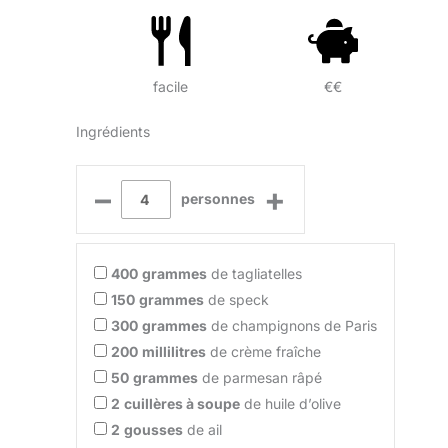
facile
€€
Ingrédients
–
+
personnes
400
grammes
de tagliatelles
150
grammes
de speck
300
grammes
de champignons de Paris
200
millilitres
de crème fraîche
50
grammes
de parmesan râpé
2
cuillères à soupe
de huile d’olive
2
gousses
de ail