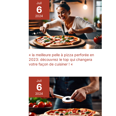
Juil
6
2024
« la meilleure pelle à pizza perforée en
2023: découvrez le top qui changera
votre façon de cuisiner ! «
Juil
6
2024