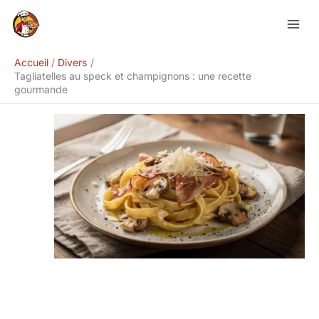
Aller
Rechercher
au
contenu
Accueil
Divers
Tagliatelles au speck et champignons : une recette
gourmande