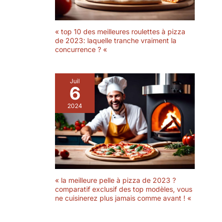
« top 10 des meilleures roulettes à pizza
de 2023: laquelle tranche vraiment la
concurrence ? «
Juil
6
2024
« la meilleure pelle à pizza de 2023 ?
comparatif exclusif des top modèles, vous
ne cuisinerez plus jamais comme avant ! «