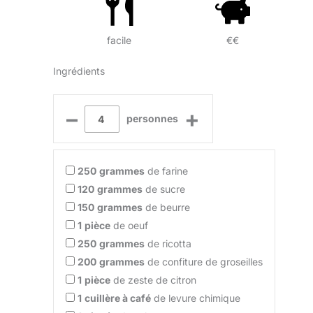
facile
€€
Ingrédients
–
+
personnes
250
grammes
de farine
120
grammes
de sucre
150
grammes
de beurre
1
pièce
de oeuf
250
grammes
de ricotta
200
grammes
de confiture de groseilles
1
pièce
de zeste de citron
1
cuillère à café
de levure chimique