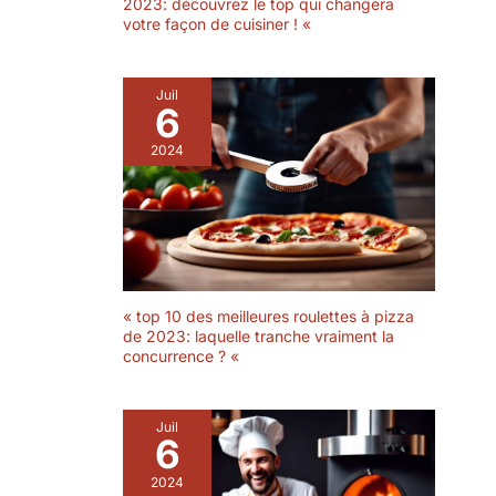
2023: découvrez le top qui changera
votre façon de cuisiner ! «
Juil
6
2024
« top 10 des meilleures roulettes à pizza
de 2023: laquelle tranche vraiment la
concurrence ? «
Juil
6
2024