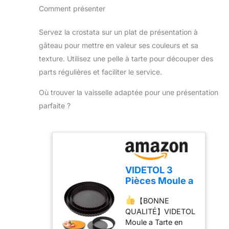
Tartelette Pizza
Comment présenter
matériau en acier au
Plat a Quiche
carbone de haute
Moule de
qualité, le moule à
Servez la crostata sur un plat de présentation à
Cuisson
tarte a une excellente
gâteau pour mettre en valeur ses couleurs et sa
conductivité
texture. Utilisez une pelle à tarte pour découper des
thermique et convient
parts régulières et faciliter le service.
à une utilisation au
four, résistant à des
Où trouver la vaisselle adaptée pour une présentation
températures élevées
parfaite ?
de 230 °C et
permettant une
chaleur uniforme, de
sorte que vos
gâteaux puissent
obtenir le meilleur
VIDETOL 3
effet de cuisson.
Pièces Moule a
★【Avec fond
Tarte avec
amovible】Le moule à
【BONNE
Fond Amovible,
quiche dispose d’un
QUALITÉ】VIDETOL
22/26/30 cm
design de fond
Moule a Tarte en
Moule à Tarte
amovible pour