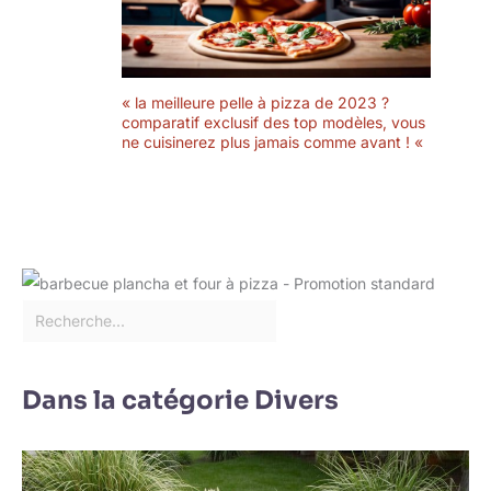
peuvent non
seulement être
utilisés comme bols
de riz, mais peuvent
« la meilleure pelle à pizza de 2023 ?
également être
comparatif exclusif des top modèles, vous
utilisés pour faire
ne cuisinerez plus jamais comme avant ! «
des légumes cuits à
la vapeur, de la
viande cuite à la
vapeur, des
desserts et
également des
ragoûts. Connt
pour la maison, les
fêtes, les
restaurants et
beaucoup d'autres
Dans la catégorie Divers
occasions. Veuillez
noter : si le produit
est endommagé à
la réception, vous