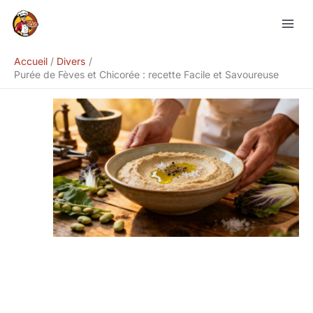
Aller
Rechercher
au
contenu
Accueil
Divers
Purée de Fèves et Chicorée : recette Facile et Savoureuse