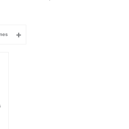
+
nes
s