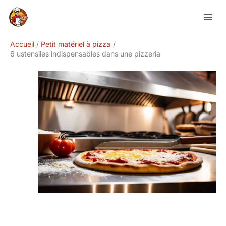
Aller
Rechercher
au
contenu
Accueil
Petit matériel à pizza
6 ustensiles indispensables dans une pizzeria