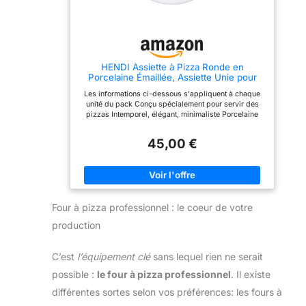
fonctionnalité.
Polyvalence & Facile
d'entretien : Ces assiettes
sont de véritables
multitâches – parfaites
comme assiettes à pizza,
HENDI Assiette à Pizza Ronde en
assiettes de présentation,
Porcelaine Émaillée, Assiette Unie pour
assiettes plates ou pour
Servir la Pizza, Compatible Micro-ondes et
Les informations ci-dessous s'appliquent à chaque
différents repas
Lave-vaisselle, ⌀330mm, Blanc (Lot de 6)
unité du pack Conçu spécialement pour servir des
principaux. Les
pizzas Intemporel, élégant, minimaliste Porcelaine
caractéristiques de
émaillée de bonne qualité Convient au lave-vaisselle
résistance au micro-ondes
et au four à micro-ondes Attention ! Ne pas utiliser au
et au lave-vaisselle en
45,00 €
four
font des ustensiles de
cuisine indispensables.
Design moderne avec
caractère : choisissez
entre des motifs blancs
classiques, amusants ou
Four à pizza professionnel : le coeur de votre
uni. Ces assiettes rondes
s’intègrent parfaitement à
production
toute décoration de table,
que ce soit pour un repas
quotidien ou un buffet
C’est
l’équipement clé
sans lequel rien ne serait
italien spécial.
Peu
possible :
le four à pizza professionnel
. Il existe
encombrant et pratique :
les assiettes sont
différentes sortes selon vos préférences: les fours à
empilables et donc