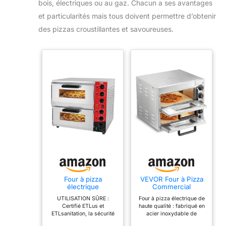
idéales pour un rangement
bois, électriques ou au gaz. Chacun a ses avantages
peu encombrant dans la
et particularités mais tous doivent permettre d’obtenir
cuisine. Ils sont un
accessoire indispensable
des pizzas croustillantes et savoureuses.
pour toute cuisine, en
particulier lorsqu'il s'agit
de présenter les plats
italiens avec style.
Four à pizza
VEVOR Four à Pizza
électrique
Commercial
professionnel
Capacité 14 pouces,
UTILISATION SÛRE :
Four à pizza électrique de
CROSSON avec
Four Électrique de
Certifié ETLus et
haute qualité : fabriqué en
surface de cuisson
Comptoir Double
ETLsanitation, la sécurité
acier inoxydable de
400x400 mm en
Étage, en Acier
et l'hygiène sont
qualité alimentaire, le four
pierre d’argile
Inoxydable, avec