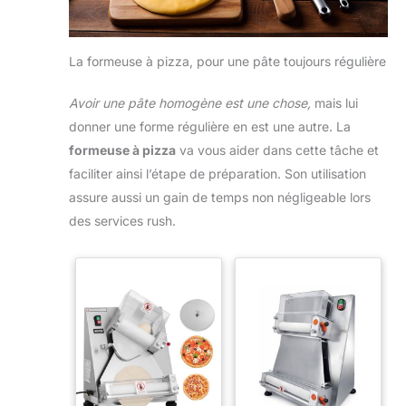
ingrédients en cours de mélange sans interrompre le
processus.
Design élégant et robuste – Finition
premium en inox brossé Conçu avec un corps en ABS
solide renforcé d’acier inoxydable, ce robot pâtissier
La formeuse à pizza, pour une pâte toujours régulière
allie robustesse et modernité. Il apporte non
seulement une performance professionnelle, mais
aussi une touche élégante et raffinée à votre cuisine.
Avoir une pâte homogène est une chose,
mais lui
donner une forme régulière en est une autre. La
formeuse à pizza
va vous aider dans cette tâche et
faciliter ainsi l’étape de préparation. Son utilisation
assure aussi un gain de temps non négligeable lors
des services rush.